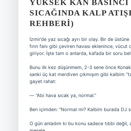
YÜKSEK KAN BASINCI
SICAĞINDA KALP ATI
REHBERI)
İzmir’de yaz sıcağı ayrı bir olay. Bir de üstüne
fırın fanı gibi çeviren havası eklenince, vücu
giriyor. İşte tam o anlarda, kafada bir soru b
Bunu ilk kez düşünmem, 2-3 sene önce Konak’
sanki üç kat merdiven çıkmışım gibi kalbim “t
gayet rahat:
— “Abi hava sıcak ya, normal.”
Ben içimden: “Normal mi? Kalbim burada DJ se
O gün anladım ki bu konu sadece tıbbi değil, 
mesele.