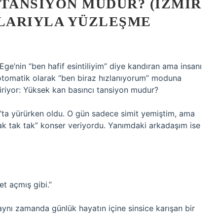
 TANSIYON MUDUR? (İZMIR
ŞLARIYLA YÜZLEŞME
 Ege’nin “ben hafif esintiliyim” diye kandıran ama insanı
t otomatik olarak “ben biraz hızlanıyorum” moduna
eliriyor: Yüksek kan basıncı tansiyon mudur?
ta yürürken oldu. O gün sadece simit yemiştim, ama
ak tak tak” konser veriyordu. Yanımdaki arkadaşım ise
t açmış gibi.”
aynı zamanda günlük hayatın içine sinsice karışan bir