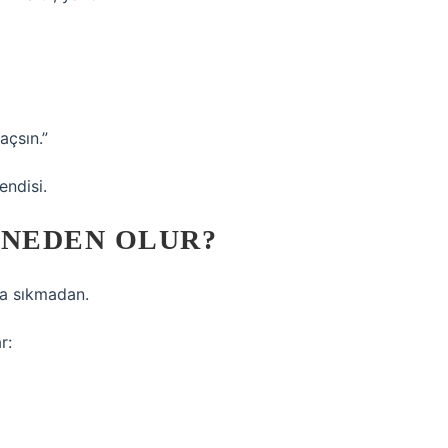
açsın.”
endisi.
 NEDEN OLUR?
ma sıkmadan.
r: