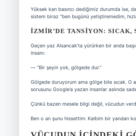
Yüksek kan basıncı dediğimiz durumda ise, dam
sistem biraz “ben bugünü yetiştiremedim, hız
İZMIR’DE TANSIYON: SICAK, 
Geçen yaz Alsancak’ta yürürken bir anda baş
insanı:
— “Bir şeyin yok, gölgede dur.”
Gölgede duruyorum ama gölge bile sıcak. O a
sorusunu Google’a yazan insanlar aslında sadec
Çünkü bazen mesele bilgi değil, vücudun verdi
Ben o an şunu hissettim: Kalbim bir yandan ko
VÜCUDUN IÇINDEKI 