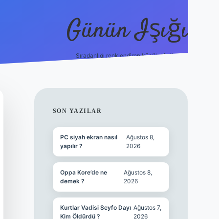
Günün Işığı
Sıradanlığı renklendiren küçük bilgiler.
grand opera bet giriş
SIDEBAR
SON YAZILAR
PC siyah ekran nasıl
Ağustos 8,
yapılır ?
2026
Oppa Kore’de ne
Ağustos 8,
demek ?
2026
Kurtlar Vadisi Seyfo Dayı
Ağustos 7,
Kim Öldürdü ?
2026