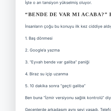
İşte o an tansiyon yükselmiş oluyor.
“BENDE DE VAR MI ACABA?” 
İnsanların çoğu bu konuyu ilk kez ciddiye ald
1. Baş dönmesi
2. Google’a yazma
3. “Eyvah bende var galiba” paniği
4. Biraz su içip uzanma
5. 10 dakika sonra “geçti galiba”
Ben buna “İzmir versiyonu sağlık kontrolü” di
Geçenlerde arkadaşım aynı şeyi yaşadı. Telefo