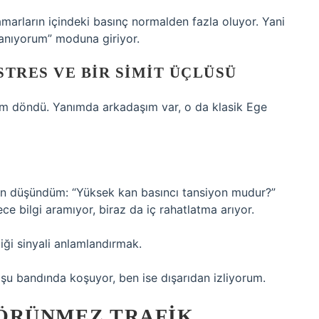
arların içindeki basınç normalden fazla oluyor. Yani
lanıyorum” moduna giriyor.
STRES VE BIR SIMIT ÜÇLÜSÜ
ım döndü. Yanımda arkadaşım var, o da klasik Ege
n düşündüm: “Yüksek kan basıncı tansiyon mudur?”
e bilgi aramıyor, biraz da iç rahatlatma arıyor.
ği sinyali anlamlandırmak.
şu bandında koşuyor, ben ise dışarıdan izliyorum.
GÖRÜNMEZ TRAFIK