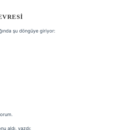
EVRESI
ığında şu döngüye giriyor:
yorum.
nu aldı, yazdı: