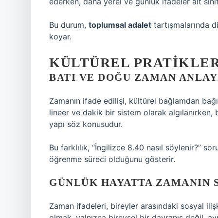
ederken, daha yerel ve günlük ifadeler alt sın
Bu durum,
toplumsal adalet
tartışmalarında dil
koyar.
KÜLTÜREL PRATIKLER
BATI VE DOĞU ZAMAN ANLAY
Zamanın ifade edilişi, kültürel bağlamdan bağı
lineer ve dakik bir sistem olarak algılanırken
yapı söz konusudur.
Bu farklılık, “İngilizce 8.40 nasıl söylenir?” s
öğrenme süreci olduğunu gösterir.
GÜNLÜK HAYATTA ZAMANIN S
Zaman ifadeleri, bireyler arasındaki sosyal il
olmak, yalnızca bireysel bir davranış değil,