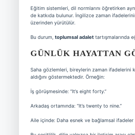
Eğitim sistemleri, dil normlarını öğretirken ay
de katkıda bulunur. İngilizce zaman ifadelerin
üzerinden yürütülür.
Bu durum,
toplumsal adalet
tartışmalarında eği
GÜNLÜK HAYATTAN G
Saha gözlemleri, bireylerin zaman ifadelerini 
aldığını göstermektedir. Örneğin:
İş görüşmesinde: “It’s eight forty.”
Arkadaş ortamında: “It’s twenty to nine.”
Aile içinde: Daha esnek ve bağlamsal ifadeler
Bu çeşitlilik, dilin yalnızca bir iletişim aracı 