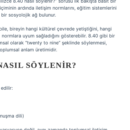
ilizce 8.40 nasıl söylenir?” sorusu ilk bakışta basit bir
içiminin ardında iletişim normlarını, eğitim sistemlerini
ş bir sosyolojik ağ bulunur.
le, bireyin hangi kültürel çevrede yetiştiğini, hangi
 normlara uyum sağladığını gösterebilir. 8.40 gibi bir
msal olarak “twenty to nine” şeklinde söylenmesi,
toplumsal anlam üretimidir.
 NASIL SÖYLENIR?
edilir:
nuşma dili)
ir varyasyon değil, aynı zamanda toplumsal iletişim