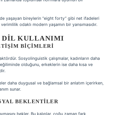
de yaşayan bireylerin “eight forty” gibi net ifadeleri
e verimlilik odaklı modern yaşamın bir yansımasıdır.
 DIL KULLANIMI
ETIŞIM BIÇIMLERI
faktördür. Sosyolinguistik çalışmalar, kadınların daha
 eğiliminde olduğunu, erkeklerin ise daha kısa ve
ir.
deler daha duygusal ve bağlamsal bir anlatım içerirken,
anım sunar.
SYAL BEKLENTILER
a uymasını bekler. Bu kalıplar, çoğu zaman fark