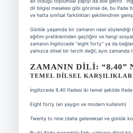
ait olduğu toplumsal yapıyı da dile getirir. “İng
dil bilgisi meselesi gibi görünse de, bu ifade b
ve hatta sınıfsal farklılıkları şekillendiren geni
Günlük yaşamda bir zamanın nasıl söylendiği bi
eğitim pratiklerinden geçtiğini ve hangi sosyal
zamanın İngilizcede “eight forty” ya da bağla
yalnızca dilsel bir tercih değil; aynı zamanda 
ZAMANIN DILI: “8.40”
TEMEL DILSEL KARŞILIKLAR
İngilizcede 8.40 ifadesi iki temel şekilde ifade 
Eight forty (en yaygın ve modern kullanım)
Twenty to nine (daha geleneksel ve günlük ko
Bu iki ifade arasındaki fark, yalnızca dilsel b