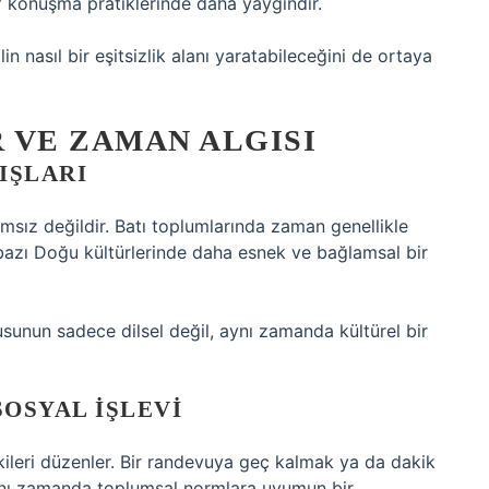
ıf konuşma pratiklerinde daha yaygındır.
in nasıl bir eşitsizlik alanı yaratabileceğini de ortaya
 VE ZAMAN ALGISI
IŞLARI
msız değildir. Batı toplumlarında zaman genellikle
, bazı Doğu kültürlerinde daha esnek ve bağlamsal bir
orusunun sadece dilsel değil, aynı zamanda kültürel bir
OSYAL İŞLEVI
işkileri düzenler. Bir randevuya geç kalmak ya da dakik
 aynı zamanda toplumsal normlara uyumun bir