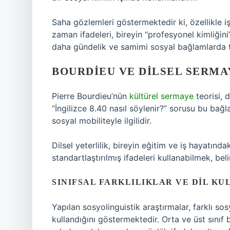
Saha gözlemleri göstermektedir ki, özellikle 
zaman ifadeleri, bireyin “profesyonel kimliğini”
daha gündelik ve samimi sosyal bağlamlarda te
BOURDIEU VE DILSEL SERMA
Pierre Bourdieu’nün
kültürel sermaye
teorisi, 
“İngilizce 8.40 nasıl söylenir?” sorusu bu ba
sosyal mobiliteyle ilgilidir.
Dilsel yeterlilik, bireyin eğitim ve iş hayatında
standartlaştırılmış ifadeleri kullanabilmek, bel
SINIFSAL FARKLILIKLAR VE DIL KU
Yapılan sosyolinguistik araştırmalar, farklı sosy
kullandığını göstermektedir. Orta ve üst sınıf bi