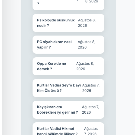
8, 2026
?
Psikolojide suskunluk
Ağustos 8,
nedir ?
2026
PC siyah ekran nasıl
Ağustos 8,
yapılır ?
2026
Oppa Kore’de ne
Ağustos 8,
demek ?
2026
Kurtlar Vadisi Seyfo Dayı
Ağustos 7,
Kim Öldürdü ?
2026
Kayışkıran otu
Ağustos 7,
böbreklere iyi gelir mi ?
2026
Kurtlar Vadisi Hikmet
Ağustos
hangi bölümde ölüyor ?
7, 2026