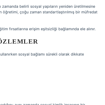
nı zamanda belirli sosyal yapıların yeniden üretilmesine
in öğretimi, çoğu zaman standartlaştırılmış bir müfredat
tim fırsatlarına erişim eşitsizliği bağlamında ele alınır.
ÖZLEMLER
kullanırken sosyal bağlamı sürekli olarak dikkate
olmadığını; aynı zamanda sosyal kimlik inşasının bir