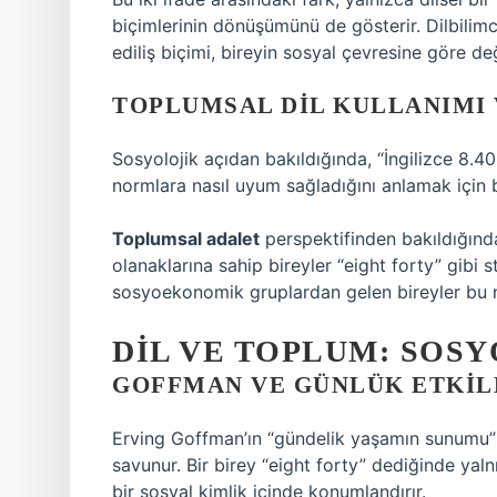
biçimlerinin dönüşümünü de gösterir. Dilbilim
ediliş biçimi, bireyin sosyal çevresine göre değ
TOPLUMSAL DIL KULLANIMI
Sosyolojik açıdan bakıldığında, “İngilizce 8.40 
normlara nasıl uyum sağladığını anlamak için b
Toplumsal adalet
perspektifinden bakıldığında
olanaklarına sahip bireyler “eight forty” gibi s
sosyoekonomik gruplardan gelen bireyler bu n
DIL VE TOPLUM: SOS
GOFFMAN VE GÜNLÜK ETKIL
Erving Goffman’ın “gündelik yaşamın sunumu” 
savunur. Bir birey “eight forty” dediğinde yal
bir sosyal kimlik içinde konumlandırır.