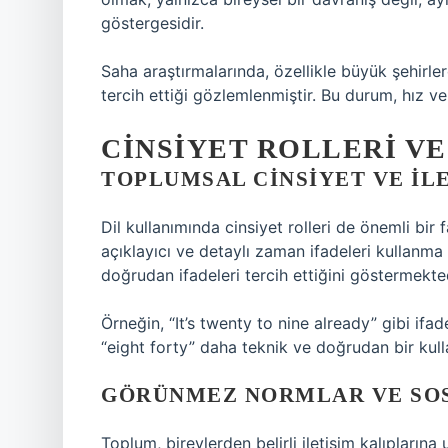
göstergesidir.
Saha araştırmalarında, özellikle büyük şehirler
tercih ettiği gözlemlenmiştir. Bu durum, hız v
CINSIYET ROLLERI VE
TOPLUMSAL CINSIYET VE İL
Dil kullanımında cinsiyet rolleri de önemli bir 
açıklayıcı ve detaylı zaman ifadeleri kullanma
doğrudan ifadeleri tercih ettiğini göstermekted
Örneğin, “It’s twenty to nine already” gibi ifa
“eight forty” daha teknik ve doğrudan bir kull
GÖRÜNMEZ NORMLAR VE SO
Toplum, bireylerden belirli iletişim kalıpların