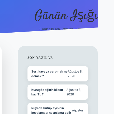
Günün Işığı
Sıradanlığı renklendiren küçük bilgiler.
grand opera bet giriş
SIDEBAR
SON YAZILAR
Sert kayaya çarpmak ne
Ağustos 8,
demek ?
2026
Kuzugöbeğinin kilosu
Ağustos 8,
kaç TL ?
2026
Rüyada kutup ayısının
Ağustos
kovalaması ne anlama gelir