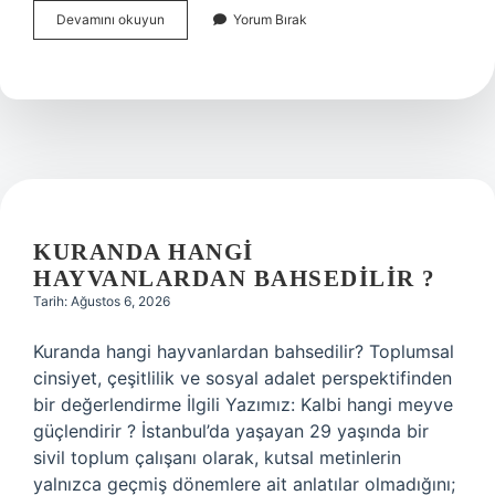
Grafiker
Devamını okuyun
Yorum Bırak
nerede
çalışır
?
KURANDA HANGI
HAYVANLARDAN BAHSEDILIR ?
Tarih: Ağustos 6, 2026
Kuranda hangi hayvanlardan bahsedilir? Toplumsal
cinsiyet, çeşitlilik ve sosyal adalet perspektifinden
bir değerlendirme İlgili Yazımız: Kalbi hangi meyve
güçlendirir ? İstanbul’da yaşayan 29 yaşında bir
sivil toplum çalışanı olarak, kutsal metinlerin
yalnızca geçmiş dönemlere ait anlatılar olmadığını;