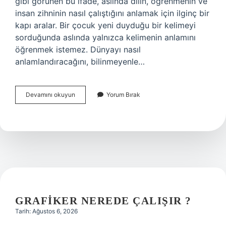
gibi görünen bu ifade, aslında dilin, öğrenmenin ve
insan zihninin nasıl çalıştığını anlamak için ilginç bir
kapı aralar. Bir çocuk yeni duyduğu bir kelimeyi
sorduğunda aslında yalnızca kelimenin anlamını
öğrenmek istemez. Dünyayı nasıl
anlamlandıracağını, bilinmeyenle…
Ham
Devamını okuyun
Yorum Bırak
hum
şaralop
ne
demek
?
GRAFIKER NEREDE ÇALIŞIR ?
Tarih: Ağustos 6, 2026