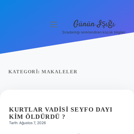
Günün Işığı
menüyü
aç
Sıradanlığı renklendiren küçük bilgiler.
Anasayfa
Gizlilik Politikası
Yasal Uyarı
KATEGORI:
MAKALELER
Hakkımızda
KURTLAR VADISI SEYFO DAYI
KIM ÖLDÜRDÜ ?
Tarih: Ağustos 7, 2026