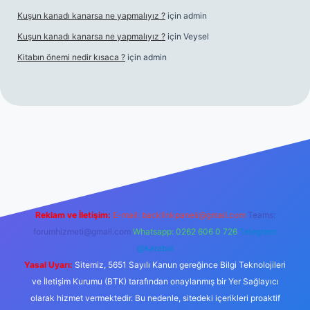
Kuşun kanadı kanarsa ne yapmalıyız ?
için
admin
Kuşun kanadı kanarsa ne yapmalıyız ?
için
Veysel
Kitabın önemi nedir kısaca ?
için
admin
iriş
Reklam ve İletişim:
E-mail:
backlinkpaneli@gmail.com
Teams:
forumhizmeti@gmail.com
Whatsapp: 0262 606 0 726
Telegram:
@karabul
Yasal Uyarı:
Sitemiz, 5651 Sayılı Kanun gereğince Bilgi Teknolojileri
ve İletişim Kurumu (BTK) tarafından onaylanmış bir Yer Sağlayıcı
olarak hizmet vermektedir. Bu nedenle, sitedeki içerikleri proaktif