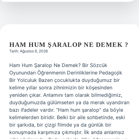
için
abdest
gerekir
mi
?
HAM HUM ŞARALOP NE DEMEK ?
Tarih: Ağustos 6, 2026
Ham Hum Şaralop Ne Demek? Bir Sözcük
Oyunundan Öğrenmenin Derinliklerine Pedagojik
Bir Yolculuk Bazen çocuklukta duyduğumuz bir
kelime yıllar sonra zihnimizin bir köşesinden
yeniden çıkar. Anlamını tam olarak bilmediğimiz,
duyduğumuzda gülümseten ya da merak uyandıran
bazı ifadeler vardır. “Ham hum şaralop” da böyle
kelimelerden biridir. Belki bir aile sohbetinde, eski
bir şarkıda, bir çizgi filmde ya da günlük bir
konuşmada karşımıza çıkmıştır. İlk anda anlamsız