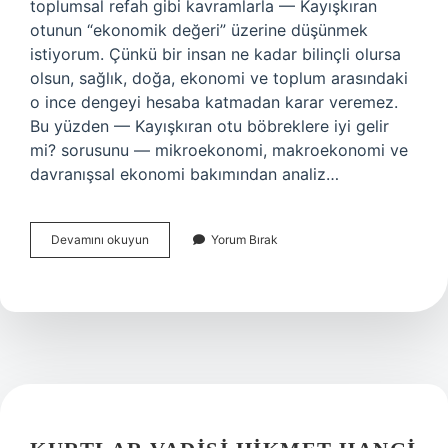
toplumsal refah gibi kavramlarla — Kayışkıran
otunun “ekonomik değeri” üzerine düşünmek
istiyorum. Çünkü bir insan ne kadar bilinçli olursa
olsun, sağlık, doğa, ekonomi ve toplum arasındaki
o ince dengeyi hesaba katmadan karar veremez.
Bu yüzden — Kayışkıran otu böbreklere iyi gelir
mi? sorusunu — mikroekonomi, makroekonomi ve
davranışsal ekonomi bakımından analiz…
Kayışkıran
Devamını okuyun
Yorum Bırak
otu
böbreklere
iyi
gelir
mi
?