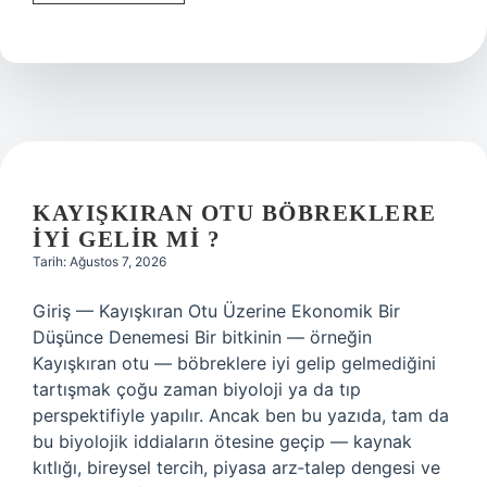
Vadisi
Seyfo
Dayı
Kim
Öldürdü
?
KAYIŞKIRAN OTU BÖBREKLERE
IYI GELIR MI ?
Tarih: Ağustos 7, 2026
Giriş — Kayışkıran Otu Üzerine Ekonomik Bir
Düşünce Denemesi Bir bitkinin — örneğin
Kayışkıran otu — böbreklere iyi gelip gelmediğini
tartışmak çoğu zaman biyoloji ya da tıp
perspektifiyle yapılır. Ancak ben bu yazıda, tam da
bu biyolojik iddiaların ötesine geçip — kaynak
kıtlığı, bireysel tercih, piyasa arz‑talep dengesi ve