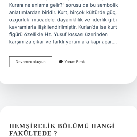
Kuranı ne anlama gelir?” sorusu da bu sembolik
anlatımlardan biridir. Kurt, birçok kültürde güç,
özgürlük, mücadele, dayanıklılık ve liderlik gibi
kavramlarla ilişkilendirilmiştir. Kur’an’da ise kurt
figürü özellikle Hz. Yusuf kıssası üzerinden
karşımıza çıkar ve farklı yorumlara kapı açar.…
Kurt
Devamını okuyun
Yorum Bırak
Kuranı
ne
anlama
gelir
?
HEMŞIRELIK BÖLÜMÜ HANGI
FAKÜLTEDE ?