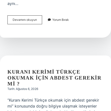
aynı…
Hemşirelik
Devamını okuyun
Yorum Bırak
bölümü
hangi
fakültede
?
KURANI KERIMI TÜRKÇE
OKUMAK IÇIN ABDEST GEREKIR
MI ?
Tarih: Ağustos 6, 2026
“Kuranı Kerimi Türkçe okumak için abdest gerekir
mi” konusunda doğru bilgiye ulaşmak isteyenler