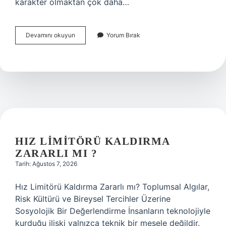
karakter olmaktan çok daha…
Kurtlar
Devamını okuyun
Yorum Bırak
Vadisi
Hikmet
hangi
bölümde
ölüyor
?
HIZ LIMITÖRÜ KALDIRMA
ZARARLI MI ?
Tarih: Ağustos 7, 2026
Hız Limitörü Kaldırma Zararlı mı? Toplumsal Algılar,
Risk Kültürü ve Bireysel Tercihler Üzerine
Sosyolojik Bir Değerlendirme İnsanların teknolojiyle
kurduğu ilişki yalnızca teknik bir mesele değildir.