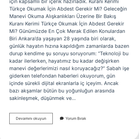
için kapsamlı bir içerik hazırladık. Kuranı Kerimi
Türkçe Okumak İçin Abdest Gerekir Mi? Geleceğin
Manevi Okuma Alışkanlıkları Üzerine Bir Bakış
Kuranı Kerimi Türkçe Okumak İçin Abdest Gerekir
Mi? Günümüzde En Çok Merak Edilen Konulardan
Biri Ankara’da yaşayan 28 yaşında biri olarak,
günlük hayatın hızına kapıldığım zamanlarda bazen
durup kendime şu soruyu soruyorum: “Teknoloji bu
kadar ilerlerken, hayatımız bu kadar değişirken
manevi değerlerimizi nasıl koruyacağız?” Sabah işe
giderken telefondan haberleri okuyorum, gün
içinde sürekli dijital ekranlarla iç içeyim. Ancak
bazı akşamlar bütün bu yoğunluğun arasında
sakinleşmek, düşünmek ve…
Kuranı
Devamını okuyun
Yorum Bırak
Kerimi
Türkçe
okumak