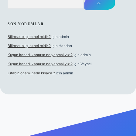
SON YORUMLAR
Bilimsel bilgi öznel midir ?
için
admin
Bilimsel bilgi öznel midir ?
için
Handan
Kuşun kanadı kanarsa ne yapmalıyız ?
için
admin
Kuşun kanadı kanarsa ne yapmalıyız ?
için
Veysel
Kitabın önemi nedir kısaca ?
için
admin
a bet giriş