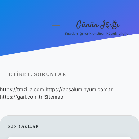
Günün Işığı
menüyü
aç
Sıradanlığı renklendiren küçük bilgiler.
Anasayfa
Gizlilik Politikası
Yasal Uyarı
ETIKET:
SORUNLAR
Hakkımızda
https://tmzilla.com
https://absaluminyum.com.tr
https://gari.com.tr
Sitemap
SIDEBAR
SON YAZILAR