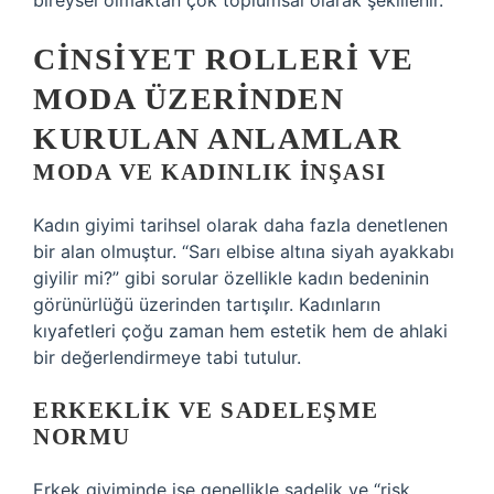
bireysel olmaktan çok toplumsal olarak şekillenir.
CINSIYET ROLLERI VE
MODA ÜZERINDEN
KURULAN ANLAMLAR
MODA VE KADINLIK INŞASI
Kadın giyimi tarihsel olarak daha fazla denetlenen
bir alan olmuştur. “Sarı elbise altına siyah ayakkabı
giyilir mi?” gibi sorular özellikle kadın bedeninin
görünürlüğü üzerinden tartışılır. Kadınların
kıyafetleri çoğu zaman hem estetik hem de ahlaki
bir değerlendirmeye tabi tutulur.
ERKEKLIK VE SADELEŞME
NORMU
Erkek giyiminde ise genellikle sadelik ve “risk