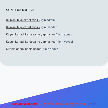
SON YORUMLAR
Bilimsel bilgi öznel midir ?
için
admin
Bilimsel bilgi öznel midir ?
için
Handan
Kuşun kanadı kanarsa ne yapmalıyız ?
için
admin
Kuşun kanadı kanarsa ne yapmalıyız ?
için
Veysel
Kitabın önemi nedir kısaca ?
için
admin
iriş
Reklam ve İletişim:
E-mail:
backlinkpaneli@gmail.com
Teams: