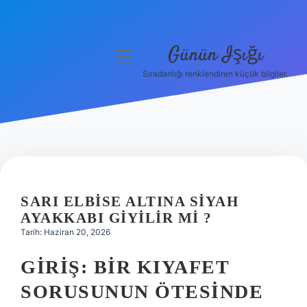
Günün Işığı
menüyü
aç
Sıradanlığı renklendiren küçük bilgiler.
Anasayfa
Gizlilik Politikası
Yasal Uyarı
Hakkımızda
SARI ELBISE ALTINA SIYAH
AYAKKABI GIYILIR MI ?
Tarih: Haziran 20, 2026
GIRIŞ: BIR KIYAFET
SORUSUNUN ÖTESINDE