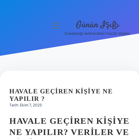
Günün Işığı
menüyü
aç
Sıradanlığı renklendiren küçük bilgiler.
Anasayfa
Gizlilik Politikası
Yasal Uyarı
Hakkımızda
HAVALE GEÇIREN KIŞIYE NE
YAPILIR ?
Tarih: Ekim 7, 2025
HAVALE GEÇIREN KIŞIYE
NE YAPILIR? VERILER VE