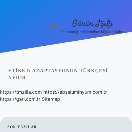
Günün Işığı
menüyü
aç
Sıradanlığı renklendiren küçük bilgiler.
Anasayfa
Gizlilik Politikası
Yasal Uyarı
ETIKET:
ADAPTASYONUN TÜRKÇESI
NEDIR
Hakkımızda
https://tmzilla.com
https://absaluminyum.com.tr
https://gari.com.tr
Sitemap
SIDEBAR
SON YAZILAR