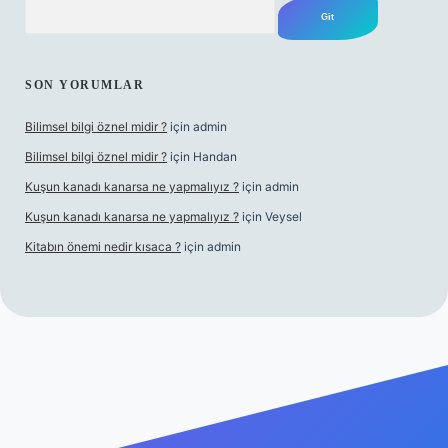
Arama
SON YORUMLAR
Bilimsel bilgi öznel midir ?
için
admin
Bilimsel bilgi öznel midir ?
için
Handan
Kuşun kanadı kanarsa ne yapmalıyız ?
için
admin
Kuşun kanadı kanarsa ne yapmalıyız ?
için
Veysel
Kitabın önemi nedir kısaca ?
için
admin
ra bet giriş