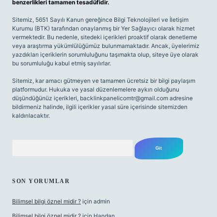
benzerlikleri tamamen tesadüfidir.
Sitemiz, 5651 Sayılı Kanun gereğince Bilgi Teknolojileri ve İletişim
Kurumu (BTK) tarafından onaylanmış bir Yer Sağlayıcı olarak hizmet
vermektedir. Bu nedenle, sitedeki içerikleri proaktif olarak denetleme
veya araştırma yükümlülüğümüz bulunmamaktadır. Ancak, üyelerimiz
yazdıkları içeriklerin sorumluluğunu taşımakta olup, siteye üye olarak
bu sorumluluğu kabul etmiş sayılırlar.
Sitemiz, kar amacı gütmeyen ve tamamen ücretsiz bir bilgi paylaşım
platformudur. Hukuka ve yasal düzenlemelere aykırı olduğunu
düşündüğünüz içerikleri,
backlinkpanelicomtr@gmail.com
adresine
bildirmeniz halinde, ilgili içerikler yasal süre içerisinde sitemizden
kaldırılacaktır.
Arama
SON YORUMLAR
Bilimsel bilgi öznel midir ?
için
admin
Bilimsel bilgi öznel midir ?
için
Handan