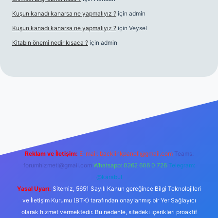
Kuşun kanadı kanarsa ne yapmalıyız ?
için
admin
Kuşun kanadı kanarsa ne yapmalıyız ?
için
Veysel
Kitabın önemi nedir kısaca ?
için
admin
d opera bet giriş
Reklam ve İletişim:
E-mail:
backlinkpaneli@gmail.com
Teams:
forumhizmeti@gmail.com
Whatsapp: 0262 606 0 726
Telegram:
@karabul
Yasal Uyarı:
Sitemiz, 5651 Sayılı Kanun gereğince Bilgi Teknolojileri
ve İletişim Kurumu (BTK) tarafından onaylanmış bir Yer Sağlayıcı
olarak hizmet vermektedir. Bu nedenle, sitedeki içerikleri proaktif