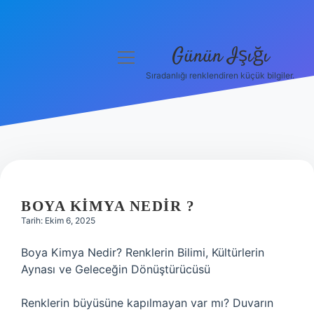
Günün Işığı
menüyü
aç
Sıradanlığı renklendiren küçük bilgiler.
Anasayfa
Gizlilik Politikası
Yasal Uyarı
Hakkımızda
BOYA KIMYA NEDIR ?
Tarih: Ekim 6, 2025
Boya Kimya Nedir? Renklerin Bilimi, Kültürlerin
Aynası ve Geleceğin Dönüştürücüsü
Renklerin büyüsüne kapılmayan var mı? Duvarın