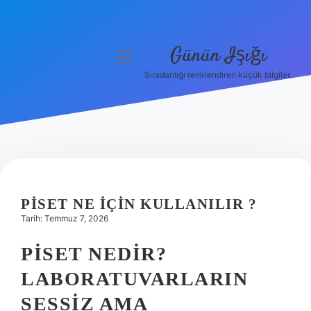
Günün Işığı
menüyü
aç
Sıradanlığı renklendiren küçük bilgiler.
Anasayfa
Gizlilik Politikası
Yasal Uyarı
Hakkımızda
PISET NE IÇIN KULLANILIR ?
Tarih: Temmuz 7, 2026
PISET NEDIR?
LABORATUVARLARIN
SESSIZ AMA