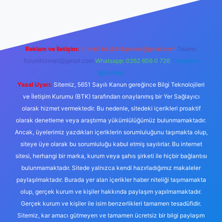
iriş
Reklam ve İletişim:
E-mail:
backlinkpaneli@gmail.com
Teams:
forumhizmeti@gmail.com
Whatsapp: 0262 606 0 726
Telegram:
@karabul
Yasal Uyarı:
Sitemiz, 5651 Sayılı Kanun gereğince Bilgi Teknolojileri
ve İletişim Kurumu (BTK) tarafından onaylanmış bir Yer Sağlayıcı
olarak hizmet vermektedir. Bu nedenle, sitedeki içerikleri proaktif
olarak denetleme veya araştırma yükümlülüğümüz bulunmamaktadır.
Ancak, üyelerimiz yazdıkları içeriklerin sorumluluğunu taşımakta olup,
siteye üye olarak bu sorumluluğu kabul etmiş sayılırlar. Bu internet
sitesi, herhangi bir marka, kurum veya şahıs şirketi ile hiçbir bağlantısı
bulunmamaktadır. Sitede yalnızca kendi hazırladığımız makaleler
paylaşılmaktadır. Burada yer alan içerikler haber niteliği taşımamakta
olup, gerçek kurum ve kişiler hakkında paylaşım yapılmamaktadır.
Gerçek kurum ve kişiler ile isim benzerlikleri tamamen tesadüfidir.
Sitemiz, kar amacı gütmeyen ve tamamen ücretsiz bir bilgi paylaşım