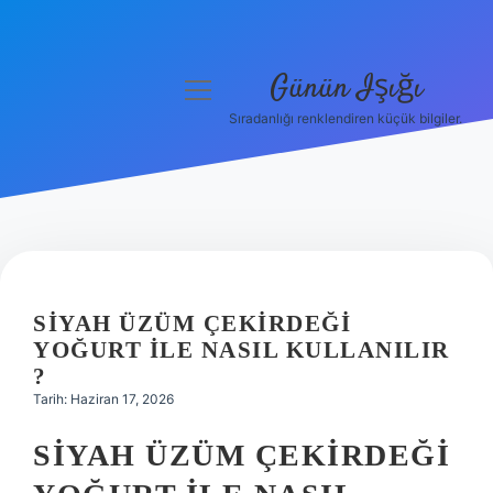
Günün Işığı
menüyü
aç
Sıradanlığı renklendiren küçük bilgiler.
Anasayfa
Gizlilik Politikası
Yasal Uyarı
Hakkımızda
SIYAH ÜZÜM ÇEKIRDEĞI
YOĞURT ILE NASIL KULLANILIR
?
Tarih: Haziran 17, 2026
SIYAH ÜZÜM ÇEKIRDEĞI