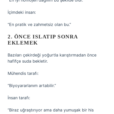
“En iyi homojen dağılım bu şekilde olur.”
İçimdeki insan:
“En pratik ve zahmetsiz olan bu.”
2. ÖNCE ISLATIP SONRA
EKLEMEK
Bazıları çekirdeği yoğurtla karıştırmadan önce
hafifçe suda bekletir.
Mühendis tarafı:
“Biyoyararlanım artabilir.”
İnsan tarafı:
“Biraz uğraştırıyor ama daha yumuşak bir his