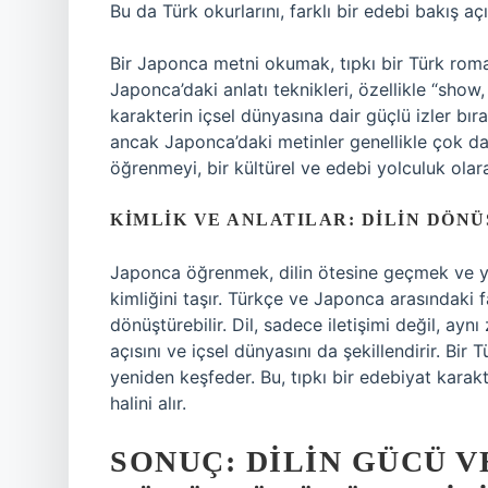
Bu da Türk okurlarını, farklı bir edebi bakış açıs
Bir Japonca metni okumak, tıpkı bir Türk roma
Japonca’daki anlatı teknikleri, özellikle “show,
karakterin içsel dünyasına dair güçlü izler bır
ancak Japonca’daki metinler genellikle çok da
öğrenmeyi, bir kültürel ve edebi yolculuk ola
KIMLIK VE ANLATILAR: DILIN DÖN
Japonca öğrenmek, dilin ötesine geçmek ve yen
kimliğini taşır. Türkçe ve Japonca arasındaki fa
dönüştürebilir. Dil, sadece iletişimi değil, ay
açısını ve içsel dünyasını da şekillendirir. Bir
yeniden keşfeder. Bu, tıpkı bir edebiyat karakt
halini alır.
SONUÇ: DILIN GÜCÜ V