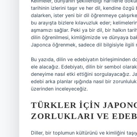
Kelimeler, dünyanın şekillendiği harflerle dokun
tarihinin izlerini taşır ve her dil, kendine özgü
dalarken, ister yeni bir dil öğrenmeye çalışırk
bu arayışta bizlere kılavuzluk eder; kelimelerin
aşmamızı sağlar. Peki ya bir dil, bir halkın tari
dilin öğrenilmesi, kimliğimizde ve dünyaya bak
Japonca öğrenmek, sadece dil bilgisiyle ilgili
Bu yazıda, dilin ve edebiyatın birleşiminden 
ele alacağız. Edebiyatı, dilin bir sembol olarak 
deneyime nasıl etki ettiğini sorgulayacağız. Jap
edebi arka planlar ışığında nasıl bir zorunlulu
üzerinden inceleyeceğiz.
TÜRKLER İÇIN JAPON
ZORLUKLARI VE EDEB
Diller, bir toplumun kültürünü ve kimliğini taşıya