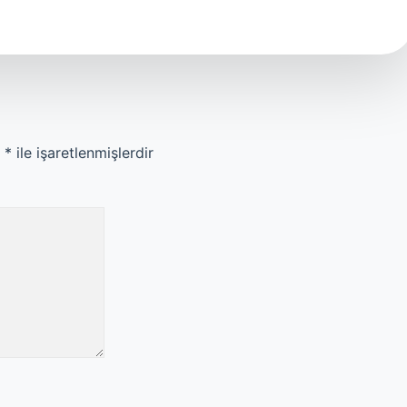
r
*
ile işaretlenmişlerdir