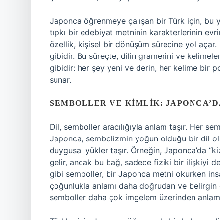
Japonca öğrenmeye çalışan bir Türk için, bu ya
tıpkı bir edebiyat metninin karakterlerinin evr
özellik, kişisel bir dönüşüm sürecine yol açar. 
gibidir. Bu süreçte, dilin gramerini ve kelime
gibidir: her şey yeni ve derin, her kelime bir p
sunar.
SEMBOLLER VE KIMLIK: JAPONCA’
Dil, semboller aracılığıyla anlam taşır. Her semb
Japonca, sembolizmin yoğun olduğu bir dil olar
duygusal yükler taşır. Örneğin, Japonca’da “k
gelir, ancak bu bağ, sadece fiziki bir ilişkiyi
gibi semboller, bir Japonca metni okurken insa
çoğunlukla anlamı daha doğrudan ve belirgin o
semboller daha çok imgelem üzerinden anlamla