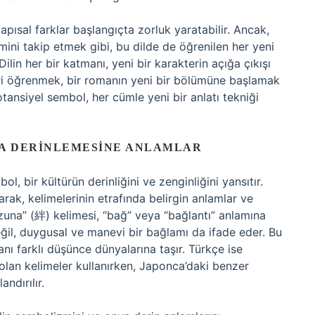
pısal farklar başlangıçta zorluk yaratabilir. Ancak,
imini takip etmek gibi, bu dilde de öğrenilen her yeni
Dilin her bir katmanı, yeni bir karakterin açığa çıkışı
leri öğrenmek, bir romanın yeni bir bölümüne başlamak
otansiyel sembol, her cümle yeni bir anlatı tekniği
DA DERINLEMESINE ANLAMLAR
ol, bir kültürün derinliğini ve zenginliğini yansıtır.
ak, kelimelerinin etrafında belirgin anlamlar ve
izuna” (絆) kelimesi, “bağ” veya “bağlantı” anlamına
 değil, duygusal ve manevi bir bağlamı da ifade eder. Bu
nı farklı düşünce dünyalarına taşır. Türkçe ise
lan kelimeler kullanırken, Japonca’daki benzer
ndırılır.