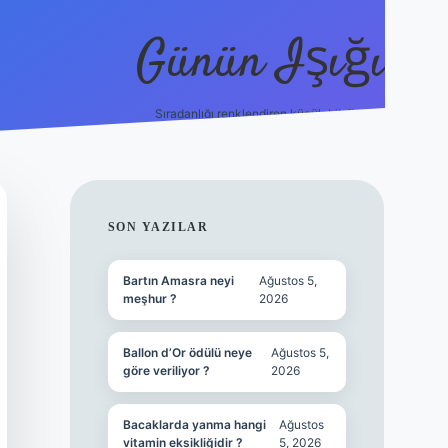
Günün Işığı
Sıradanlığı renklendiren küçük bilgiler.
grand opera bet gi
SIDEBAR
SON YAZILAR
Bartın Amasra neyi
Ağustos 5,
meşhur ?
2026
Ballon d’Or ödülü neye
Ağustos 5,
göre veriliyor ?
2026
Bacaklarda yanma hangi
Ağustos
vitamin eksikliğidir ?
5, 2026