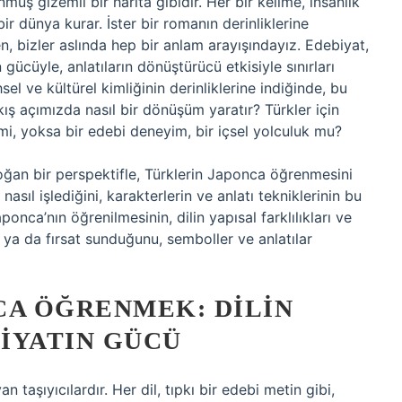
muş gizemli bir harita gibidir. Her bir kelime, insanlık
 bir dünya kurar. İster bir romanın derinliklerine
en, bizler aslında hep bir anlam arayışındayız. Edebiyat,
 gücüyle, anlatıların dönüştürücü etkisiyle sınırları
hsel ve kültürel kimliğinin derinliklerine indiğinde, bu
ış açımızda nasıl bir dönüşüm yaratır? Türkler için
 mi, yoksa bir edebi deneyim, bir içsel yolculuk mu?
doğan bir perspektifle, Türklerin Japonca öğrenmesini
nasıl işlediğini, karakterlerin ve anlatı tekniklerinin bu
onca’nın öğrenilmesinin, dilin yapısal farklılıkları ve
k ya da fırsat sunduğunu, semboller ve anlatılar
CA ÖĞRENMEK: DILIN
IYATIN GÜCÜ
n taşıyıcılardır. Her dil, tıpkı bir edebi metin gibi,