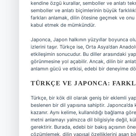
kendine özgü kurallar, semboller ve anlatı tekn
semboller ve anlatı biçimlerinin büyük farklılık
farkları anlamak, dilin ötesine geçmek ve onu 
kabul etmek de mümkündür.
Japonca, Japon halkının yüzyıllar boyunca olu
izlerini taşır. Türkçe ise, Orta Asya’dan Anadol
etkileşimin sonucudur. Bu diller arasındaki yapı
görünmesine yol açabilir. Ancak, dilin bir anla
anlamın gücü ve etkisi, edebi bir deneyime dön
TÜRKÇE VE JAPONCA: FARKLI
Türkçe, bir kök dil olarak geniş bir eklemli 
beslenen bir dil yapısına sahiptir. Japonca’da
kazanır. Aynı kelime, kullanıldığı bağlama göre
metni anlamayı yalnızca dil bilgisiyle değil, k
gerektirir. Burada, edebi bir bakış açısının ön
çözümlemek, dilin yapısal özelliklerini aşan bi