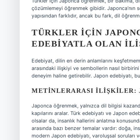
Türkler için Japonca öğrenmek, bir bakıma, di
çözümlemeyi öğrenmek gibidir. Japonca’nın s
yapısından farklıdır, ancak bu fark, dil öğren
TÜRKLER İÇIN JAPO
EDEBIYATLA OLAN İLI
Edebiyat, dilin en derin anlamlarını keşfetmemiz
arasındaki ilişkiyi ve sembollerin nasıl birbir
deneyim haline getirebilir. Japon edebiyatı, bu 
METINLERARASI İLIŞKILER:
Japonca öğrenmek, yalnızca dil bilgisi kaza
kapılarını aralar. Türk edebiyatı ve Japon edeb
olsalar da, insanlık hallerini anlatma konusund
arasında bazı benzer temalar vardır: doğa, ins
modern Japon edebiyatı, varoluşsal soruları ve