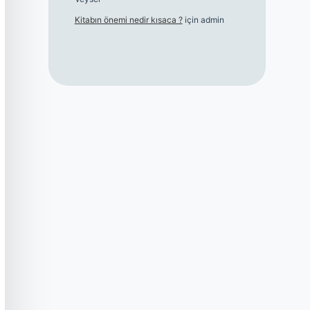
Kitabın önemi nedir kısaca ?
için
admin