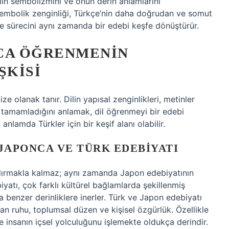
lin sembolizmini ve onun derin anlamlarını
embolik zenginliği, Türkçe’nin daha doğrudan ve somut
me sürecini aynı zamanda bir edebi keşfe dönüştürür.
NCA ÖĞRENMENIN
ŞKISI
e olanak tanır. Dilin yapısal zenginlikleri, metinler
ini tamamladığını anlamak, dil öğrenmeyi bir edebi
anlamda Türkler için bir keşif alanı olabilir.
 JAPONCA VE TÜRK EDEBIYATI
ndırmakla kalmaz; aynı zamanda Japon edebiyatının
iyatı, çok farklı kültürel bağlamlarda şekillenmiş
a benzer derinliklere inerler. Türk ve Japon edebiyatı
an ruhu, toplumsal düzen ve kişisel özgürlük. Özellikle
 insanın içsel yolculuğunu işlemekte oldukça derindir.