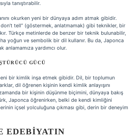
ıyla tanıştırabilir.
nını okurken yeni bir dünyaya adım atmak gibidir.
 don’t tell” (göstermek, anlatmamak) gibi teknikler, bir
akır. Türkçe metinlerde de benzer bir teknik bulunabilir,
ha yoğun ve sembolik bir dil kullanır. Bu da, Japonca
rak anlamamıza yardımcı olur.
ÜŞTÜRÜCÜ GÜCÜ
i bir kimlik inşa etmek gibidir. Dil, bir toplumun
rklar, dil öğrenen kişinin kendi kimlik anlayışını
nı zamanda bir kişinin düşünme biçimini, dünyaya bakış
 Türk, Japonca öğrenirken, belki de kendi kimliğini
erinin içsel yolculuğuna çıkması gibi, derin bir deneyim
E EDEBIYATIN