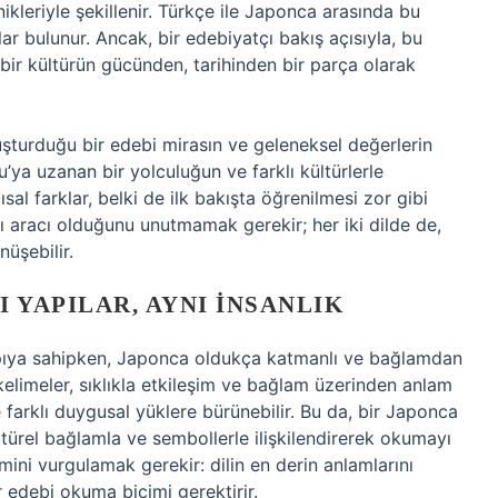
ikleriyle şekillenir. Türkçe ile Japonca arasında bu
lar bulunur. Ancak, bir edebiyatçı bakış açısıyla, bu
bir kültürün gücünden, tarihinden bir parça olarak
şturduğu bir edebi mirasın ve geleneksel değerlerin
u’ya uzanan bir yolculuğun ve farklı kültürlerle
sal farklar, belki de ilk bakışta öğrenilmesi zor gibi
tı aracı olduğunu unutmamak gerekir; her iki dilde de,
üşebilir.
 YAPILAR, AYNI İNSANLIK
yapıya sahipken, Japonca oldukça katmanlı ve bağlamdan
 kelimeler, sıklıkla etkileşim ve bağlam üzerinden anlam
 farklı duygusal yüklere bürünebilir. Bu da, bir Japonca
ültürel bağlamla ve sembollerle ilişkilendirerek okumayı
emini vurgulamak gerekir: dilin en derin anlamlarını
r edebi okuma biçimi gerektirir.