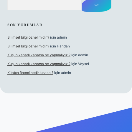
Arama
SON YORUMLAR
Bilimsel bilgi öznel midir ?
için
admin
Bilimsel bilgi öznel midir ?
için
Handan
Kuşun kanadı kanarsa ne yapmalıyız ?
için
admin
Kuşun kanadı kanarsa ne yapmalıyız ?
için
Veysel
Kitabın önemi nedir kısaca ?
için
admin
a bet giriş