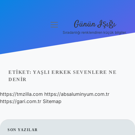
Günün Işığı
menüyü
aç
Sıradanlığı renklendiren küçük bilgiler.
Anasayfa
Gizlilik Politikası
Yasal Uyarı
ETIKET:
YAŞLI ERKEK SEVENLERE NE
DENIR
Hakkımızda
https://tmzilla.com
https://absaluminyum.com.tr
https://gari.com.tr
Sitemap
SIDEBAR
SON YAZILAR