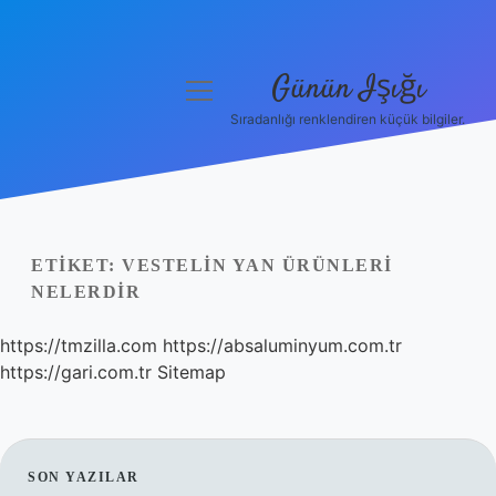
Günün Işığı
menüyü
aç
Sıradanlığı renklendiren küçük bilgiler.
Anasayfa
Gizlilik Politikası
Yasal Uyarı
ETIKET:
VESTELIN YAN ÜRÜNLERI
NELERDIR
Hakkımızda
https://tmzilla.com
https://absaluminyum.com.tr
https://gari.com.tr
Sitemap
SIDEBAR
SON YAZILAR