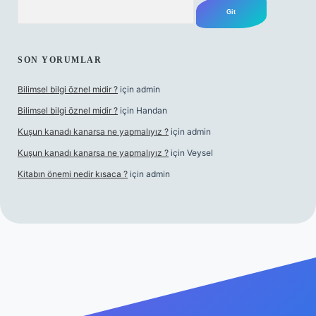
Arama
SON YORUMLAR
Bilimsel bilgi öznel midir ?
için
admin
Bilimsel bilgi öznel midir ?
için
Handan
Kuşun kanadı kanarsa ne yapmalıyız ?
için
admin
Kuşun kanadı kanarsa ne yapmalıyız ?
için
Veysel
Kitabın önemi nedir kısaca ?
için
admin
ra bet giriş