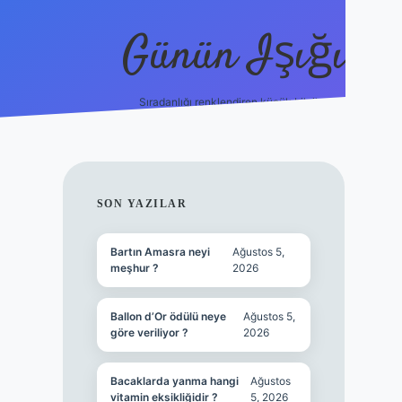
Günün Işığı
Sıradanlığı renklendiren küçük bilgiler.
grand opera bet giriş
SIDEBAR
SON YAZILAR
Bartın Amasra neyi
Ağustos 5,
meşhur ?
2026
Ballon d’Or ödülü neye
Ağustos 5,
göre veriliyor ?
2026
Bacaklarda yanma hangi
Ağustos
vitamin eksikliğidir ?
5, 2026