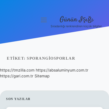
Günün Işığı
menüyü
aç
Sıradanlığı renklendiren küçük bilgiler.
Anasayfa
Gizlilik Politikası
Yasal Uyarı
ETIKET:
SPORANGIOSPORLAR
Hakkımızda
https://tmzilla.com
https://absaluminyum.com.tr
https://gari.com.tr
Sitemap
SIDEBAR
SON YAZILAR