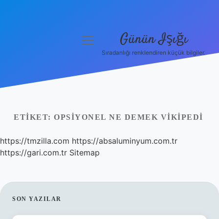
Günün Işığı
menüyü
aç
Sıradanlığı renklendiren küçük bilgiler.
Anasayfa
Gizlilik Politikası
Yasal Uyarı
ETIKET:
OPSIYONEL NE DEMEK VIKIPEDI
Hakkımızda
https://tmzilla.com
https://absaluminyum.com.tr
https://gari.com.tr
Sitemap
SIDEBAR
SON YAZILAR