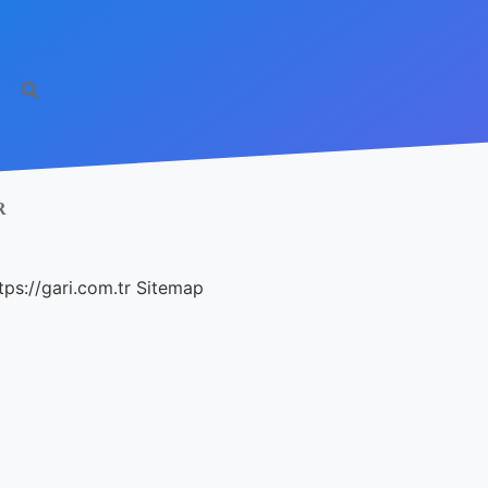
R
tps://gari.com.tr
Sitemap