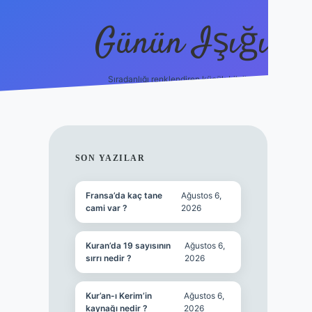
Günün Işığı
Sıradanlığı renklendiren küçük bilgiler.
grand opera bet gir
SIDEBAR
SON YAZILAR
Fransa’da kaç tane
Ağustos 6,
cami var ?
2026
Kuran’da 19 sayısının
Ağustos 6,
sırrı nedir ?
2026
Kur’an-ı Kerim’in
Ağustos 6,
kaynağı nedir ?
2026