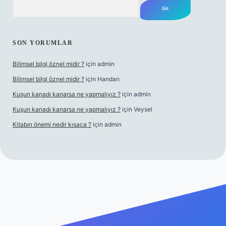
Arama
SON YORUMLAR
Bilimsel bilgi öznel midir ?
için
admin
Bilimsel bilgi öznel midir ?
için
Handan
Kuşun kanadı kanarsa ne yapmalıyız ?
için
admin
Kuşun kanadı kanarsa ne yapmalıyız ?
için
Veysel
Kitabın önemi nedir kısaca ?
için
admin
bet giriş