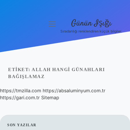
Günün Işığı
menüyü
aç
Sıradanlığı renklendiren küçük bilgiler.
Anasayfa
Gizlilik Politikası
Yasal Uyarı
ETIKET:
ALLAH HANGI GÜNAHLARI
BAĞIŞLAMAZ
Hakkımızda
https://tmzilla.com
https://absaluminyum.com.tr
https://gari.com.tr
Sitemap
SIDEBAR
SON YAZILAR