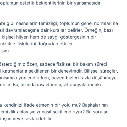
oplumun estetik beklentilerinin bir yansımasıdır.
bı gibi nesnelerin temizliği, toplumun genel normları ile
asıl davranılacağına dair kurallar belirler. Örneğin, bazı
 kişisel hijyen hem de saygı göstergesinin bir
zlikle ilişkilerini doğrudan etkiler.
leşim
sterdiğimiz özen, sadece fiziksel bir bakım süreci
katmanlarla şekillenen bir deneyimdir. Bilişsel süreçler,
anışımızı yönlendirirken, bazen bizleri fazla düşünmeye,
ilir. Bu, aslında insanların içsel dünyalarındaki
a kendinizi ifade etmenin bir yolu mu? Başkalarının
mizlik anlayışınızı nasıl şekillendiriyor? Bu sorular,
e düşünmeye sevk edebilir.