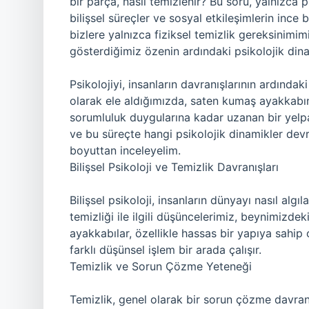
bir parça, nasıl temizlenir? Bu soru, yalnızca 
bilişsel süreçler ve sosyal etkileşimlerin inc
bizlere yalnızca fiziksel temizlik gereksinimi
gösterdiğimiz özenin ardındaki psikolojik din
Psikolojiyi, insanların davranışlarının ardındak
olarak ele aldığımızda, saten kumaş ayakkabını
sorumluluk duygularına kadar uzanan bir yelpaz
ve bu süreçte hangi psikolojik dinamikler devre
boyuttan inceleyelim.
Bilişsel Psikoloji ve Temizlik Davranışları
Bilişsel psikoloji, insanların dünyayı nasıl algıla
temizliği ile ilgili düşüncelerimiz, beynimizdek
ayakkabılar, özellikle hassas bir yapıya sahip 
farklı düşünsel işlem bir arada çalışır.
Temizlik ve Sorun Çözme Yeteneği
Temizlik, genel olarak bir sorun çözme davran