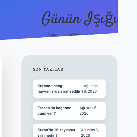
Günün Işığı
Sıradanlığı renklendiren küçük bilgiler.
grand opera bet giriş
SIDEBAR
SON YAZILAR
Kuranda hangi
Ağustos
hayvanlardan bahsedilir ?
6, 2026
Fransa’da kaç tane
Ağustos 6,
cami var ?
2026
Kuran’da 19 sayısının
Ağustos 6,
sırrı nedir ?
2026