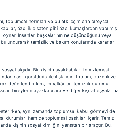
ini, toplumsal normları ve bu etkileşimlerin bireysel
akkabılar, özellikle saten gibi özel kumaşlardan yapılmış
rol oynar. İnsanlar, başkalarının ne düşündüğünü veya
 bulundurarak temizlik ve bakım konularında kararlar
 sosyal algıdır. Bir kişinin ayakkabıları temizlemesi
ndan nasıl görüldüğü ile ilişkilidir. Toplum, düzenli ve
arak değerlendirirken, ihmalkâr bir temizlik durumu,
kılar, bireylerin ayakkabılara ve diğer kişisel eşyalarına
österirken, aynı zamanda toplumsal kabul görmeyi de
sal durumları hem de toplumsal baskıları içerir. Temiz
nda kişinin sosyal kimliğini yansıtan bir araçtır. Bu,