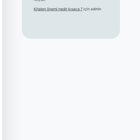
Kitabın önemi nedir kısaca ?
için
admin