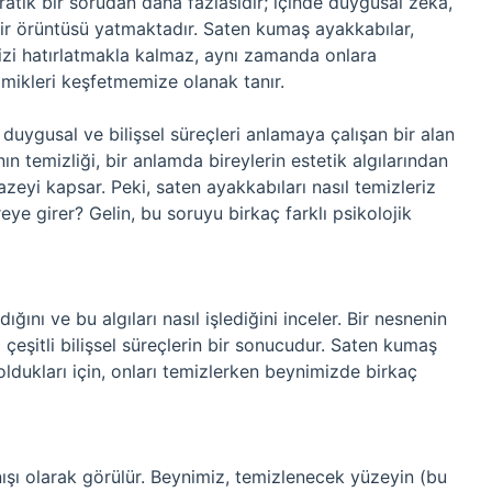
pratik bir sorudan daha fazlasıdır; içinde duygusal zekâ,
e bir örüntüsü yatmaktadır. Saten kumaş ayakkabılar,
mizi hatırlatmakla kalmaz, aynı zamanda onlara
amikleri keşfetmemize olanak tanır.
i duygusal ve bilişsel süreçleri anlamaya çalışan bir alan
n temizliği, bir anlamda bireylerin estetik algılarından
eyi kapsar. Peki, saten ayakkabıları nasıl temizleriz
ye girer? Gelin, bu soruyu birkaç farklı psikolojik
dığını ve bu algıları nasıl işlediğini inceler. Bir nesnenin
i çeşitli bilişsel süreçlerin bir sonucudur. Saten kumaş
oldukları için, onları temizlerken beynimizde birkaç
ışı olarak görülür. Beynimiz, temizlenecek yüzeyin (bu