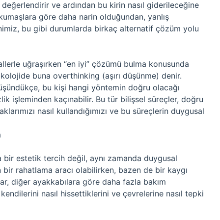
eğerlendirir ve ardından bu kirin nasıl giderileceğine
 kumaşlara göre daha narin olduğundan, yanlış
nimiz, bu gibi durumlarda birkaç alternatif çözüm yolu
allerle uğraşırken “en iyi” çözümü bulma konusunda
psikolojide buna overthinking (aşırı düşünme) denir.
düşündükçe, bu kişi hangi yöntemin doğru olacağı
k işleminden kaçınabilir. Bu tür bilişsel süreçler, doğru
naklarımızı nasıl kullandığımızı ve bu süreçlerin duygusal
â
 bir estetik tercih değil, aynı zamanda duygusal
 bir rahatlama aracı olabilirken, bazen de bir kaygı
ar, diğer ayakkabılara göre daha fazla bakım
kendilerini nasıl hissettiklerini ve çevrelerine nasıl tepki