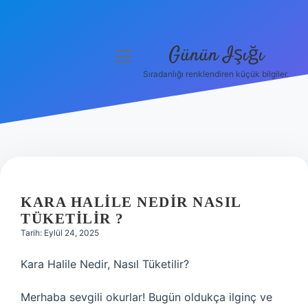
Günün Işığı
menüyü
aç
Sıradanlığı renklendiren küçük bilgiler.
Anasayfa
Gizlilik Politikası
Yasal Uyarı
Hakkımızda
KARA HALILE NEDIR NASIL
TÜKETILIR ?
Tarih: Eylül 24, 2025
Kara Halile Nedir, Nasıl Tüketilir?
Merhaba sevgili okurlar! Bugün oldukça ilginç ve