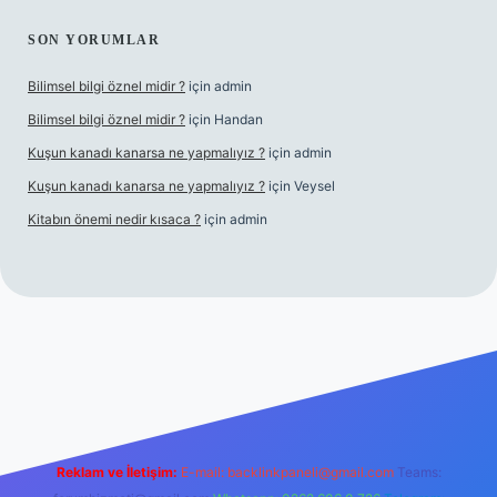
SON YORUMLAR
Bilimsel bilgi öznel midir ?
için
admin
Bilimsel bilgi öznel midir ?
için
Handan
Kuşun kanadı kanarsa ne yapmalıyız ?
için
admin
Kuşun kanadı kanarsa ne yapmalıyız ?
için
Veysel
Kitabın önemi nedir kısaca ?
için
admin
 opera bet giriş
Reklam ve İletişim:
E-mail:
backlinkpaneli@gmail.com
Teams: