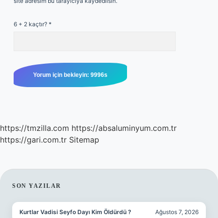
site adresim bu tarayıcıya kaydedilsin.
6 + 2 kaçtır?
*
https://tmzilla.com
https://absaluminyum.com.tr
https://gari.com.tr
Sitemap
SIDEBAR
SON YAZILAR
Kurtlar Vadisi Seyfo Dayı Kim Öldürdü ?
Ağustos 7, 2026