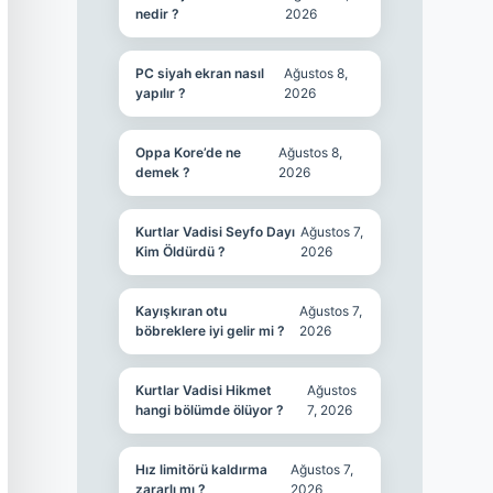
nedir ?
2026
PC siyah ekran nasıl
Ağustos 8,
yapılır ?
2026
Oppa Kore’de ne
Ağustos 8,
demek ?
2026
Kurtlar Vadisi Seyfo Dayı
Ağustos 7,
Kim Öldürdü ?
2026
Kayışkıran otu
Ağustos 7,
böbreklere iyi gelir mi ?
2026
Kurtlar Vadisi Hikmet
Ağustos
hangi bölümde ölüyor ?
7, 2026
Hız limitörü kaldırma
Ağustos 7,
zararlı mı ?
2026