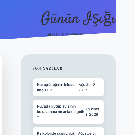
Günün Işığı
Sıradanlığı renklendiren küçük bilgiler.
grand opera bet giriş
SIDEBAR
SON YAZILAR
Kuzugöbeğinin kilosu
Ağustos 8,
kaç TL ?
2026
Rüyada kutup ayısının
Ağustos
kovalaması ne anlama gelir
8, 2026
?
Psikolojide suskunluk
Ağustos 8,