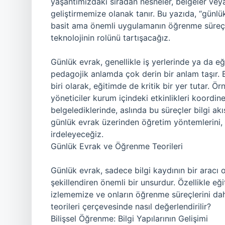
yaşantımızdaki sıradan nesneler, belgeler v
geliştirmemize olanak tanır. Bu yazıda, “günl
basit ama önemli uygulamanın öğrenme süreçleri
teknolojinin rolünü tartışacağız.
Günlük evrak, genellikle iş yerlerinde ya da eğ
pedagojik anlamda çok derin bir anlam taşır. E
biri olarak, eğitimde de kritik bir yer tutar. Ö
yöneticiler kurum içindeki etkinlikleri koordi
belgelediklerinde, aslında bu süreçler bilgi a
günlük evrak üzerinden öğretim yöntemlerini, 
irdeleyeceğiz.
Günlük Evrak ve Öğrenme Teorileri
Günlük evrak, sadece bilgi kaydının bir aracı 
şekillendiren önemli bir unsurdur. Özellikle eği
izlememize ve onların öğrenme süreçlerini dah
teorileri çerçevesinde nasıl değerlendirilir?
Bilişsel Öğrenme: Bilgi Yapılarının Gelişimi