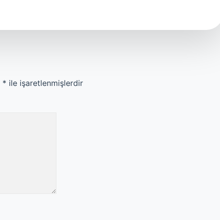
r
*
ile işaretlenmişlerdir