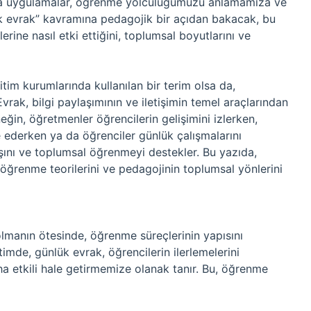
eya uygulamalar, öğrenme yolculuğumuzu anlamamıza ve
ük evrak” kavramına pedagojik bir açıdan bakacak, bu
ne nasıl etki ettiğini, toplumsal boyutlarını ve
itim kurumlarında kullanılan bir terim olsa da,
vrak, bilgi paylaşımının ve iletişimin temel araçlarından
rneğin, öğretmenler öğrencilerin gelişimini izlerken,
ne ederken ya da öğrenciler günlük çalışmalarını
kışını ve toplumsal öğrenmeyi destekler. Bu yazıda,
öğrenme teorilerini ve pedagojinin toplumsal yönlerini
olmanın ötesinde, öğrenme süreçlerinin yapısını
timde, günlük evrak, öğrencilerin ilerlemelerini
a etkili hale getirmemize olanak tanır. Bu, öğrenme