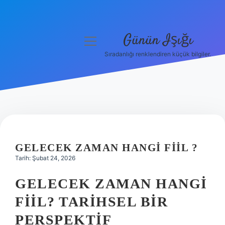
Günün Işığı
menüyü
aç
Sıradanlığı renklendiren küçük bilgiler.
Anasayfa
Gizlilik Politikası
Yasal Uyarı
Hakkımızda
GELECEK ZAMAN HANGI FIIL ?
Tarih: Şubat 24, 2026
GELECEK ZAMAN HANGI
FIIL? TARIHSEL BIR
PERSPEKTIF