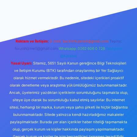
giriş
Reklam ve İletişim:
E-mail:
backlinkpaneli@gmail.com
Teams:
forumhizmeti@gmail.com
Whatsapp: 0262 606 0 726
Telegram:
@karabul
Yasal Uyarı:
Sitemiz, 5651 Sayılı Kanun gereğince Bilgi Teknolojileri
ve İletişim Kurumu (BTK) tarafından onaylanmış bir Yer Sağlayıcı
olarak hizmet vermektedir. Bu nedenle, sitedeki içerikleri proaktif
olarak denetleme veya araştırma yükümlülüğümüz bulunmamaktadır.
Ancak, üyelerimiz yazdıkları içeriklerin sorumluluğunu taşımakta olup,
siteye üye olarak bu sorumluluğu kabul etmiş sayılırlar. Bu internet
sitesi, herhangi bir marka, kurum veya şahıs şirketi ile hiçbir bağlantısı
bulunmamaktadır. Sitede yalnızca kendi hazırladığımız makaleler
paylaşılmaktadır. Burada yer alan içerikler haber niteliği taşımamakta
olup, gerçek kurum ve kişiler hakkında paylaşım yapılmamaktadır.
Gerçek kurum ve kişiler ile isim benzerlikleri tamamen tesadüfidir.