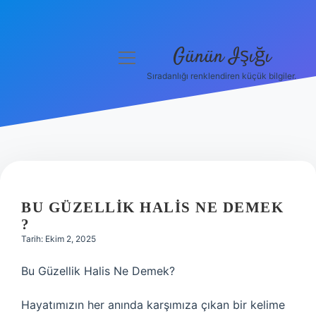
Günün Işığı
menüyü
aç
Sıradanlığı renklendiren küçük bilgiler.
Anasayfa
Gizlilik Politikası
Yasal Uyarı
Hakkımızda
BU GÜZELLIK HALIS NE DEMEK
?
Tarih: Ekim 2, 2025
Bu Güzellik Halis Ne Demek?
Hayatımızın her anında karşımıza çıkan bir kelime