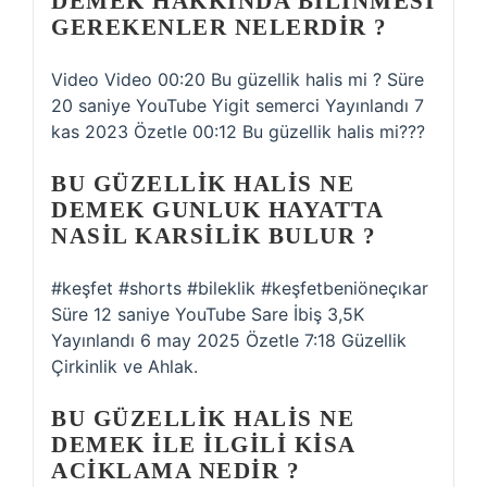
DEMEK HAKKINDA BILINMESI
GEREKENLER NELERDIR ?
Video Video 00:20 Bu güzellik halis mi ? Süre
20 saniye YouTube Yigit semerci Yayınlandı 7
kas 2023 Özetle 00:12 Bu güzellik halis mi???
BU GÜZELLIK HALIS NE
DEMEK GUNLUK HAYATTA
NASIL KARSILIK BULUR ?
#keşfet #shorts #bileklik #keşfetbeniöneçıkar
Süre 12 saniye YouTube Sare İbiş 3,5K
Yayınlandı 6 may 2025 Özetle 7:18 Güzellik
Çirkinlik ve Ahlak.
BU GÜZELLIK HALIS NE
DEMEK ILE ILGILI KISA
ACIKLAMA NEDIR ?