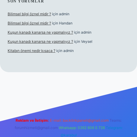
SON YORUMLAR
Bilimsel bilgi öznel midir ?
için
admin
Bilimsel bilgi öznel midir ?
için
Handan
Kuşun kanadı kanarsa ne yapmalıyız ?
için
admin
Kuşun kanadı kanarsa ne yapmalıyız ?
için
Veysel
Kitabın önemi nedir kısaca ?
için
admin
grand opera bet giriş
Reklam ve İletişim:
E-mail:
backlinkpaneli@gmail.com
Teams:
forumhizmeti@gmail.com
Whatsapp: 0262 606 0 726
Telegram:
@karabul