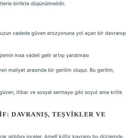
lerle birlikte düşünülmelidir.
k uzun vadede güven erozyonuna yol açan bir davranışı
lemin kısa vadeli gelir artışı yaratması
n maliyet arasında bir gerilim oluşur. Bu gerilim,
güven, itibar ve sosyal sermaye gibi soyut ama kritik
: DAVRANIŞ, TEŞVIKLER VE
arar aldığını inceler. Amelî küfür kavramı bu düzlemde,