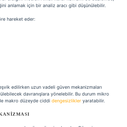
ğini anlamak için bir analiz aracı gibi düşünülebilir.
öre hareket eder:
teşvik edilirken uzun vadeli güven mekanizmaları
örülebilecek davranışlara yönelebilir. Bu durum mikro
 de makro düzeyde ciddi
dengesizlikler
yaratabilir.
EKANIZMASI