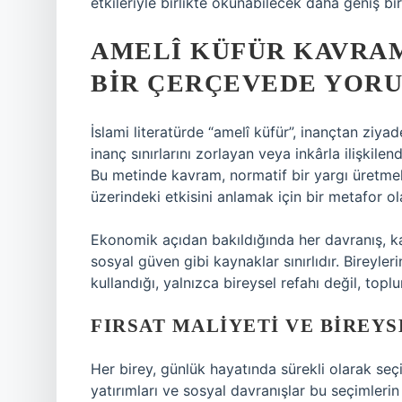
etkileriyle birlikte okunabilecek daha geniş 
AMELÎ KÜFÜR KAVRA
BIR ÇERÇEVEDE YOR
İslami literatürde “amelî küfür”, inançtan ziyad
inanç sınırlarını zorlayan veya inkârla ilişkilen
Bu metinde kavram, normatif bir yargı üretmek
üzerindeki etkisini anlamak için bir metafor ol
Ekonomik açıdan bakıldığında her davranış, ka
sosyal güven gibi kaynaklar sınırlıdır. Bireyle
kullandığı, yalnızca bireysel refahı değil, toplu
FIRSAT MALIYETI VE BIREY
Her birey, günlük hayatında sürekli olarak seçi
yatırımları ve sosyal davranışlar bu seçimlerin