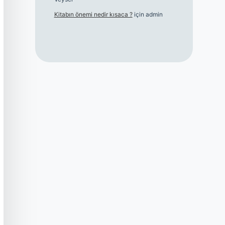
Kitabın önemi nedir kısaca ?
için
admin