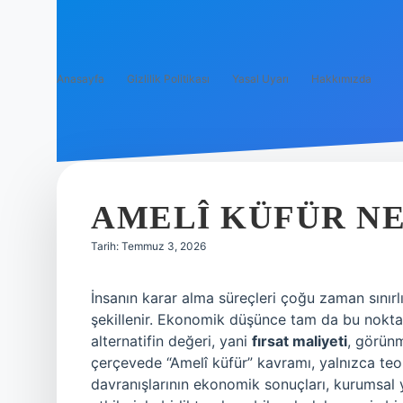
Anasayfa
Gizlilik Politikası
Yasal Uyarı
Hakkımızda
AMELÎ KÜFÜR NE
Tarih: Temmuz 3, 2026
İnsanın karar alma süreçleri çoğu zaman sınırl
şekillenir. Ekonomik düşünce tam da bu noktad
alternatifin değeri, yani
fırsat maliyeti
, görünm
çerçevede “Amelî küfür” kavramı, yalnızca teol
davranışlarının ekonomik sonuçları, kurumsal y