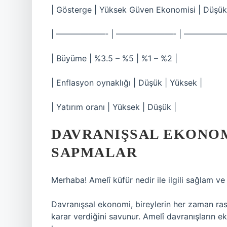
| Gösterge | Yüksek Güven Ekonomisi | Düşü
| ——————- | ———————- | —————
| Büyüme | %3.5 – %5 | %1 – %2 |
| Enflasyon oynaklığı | Düşük | Yüksek |
| Yatırım oranı | Yüksek | Düşük |
DAVRANIŞSAL EKONOM
SAPMALAR
Merhaba! Amelî küfür nedir ile ilgili sağlam ve 
Davranışsal ekonomi, bireylerin her zaman rasy
karar verdiğini savunur. Amelî davranışların 