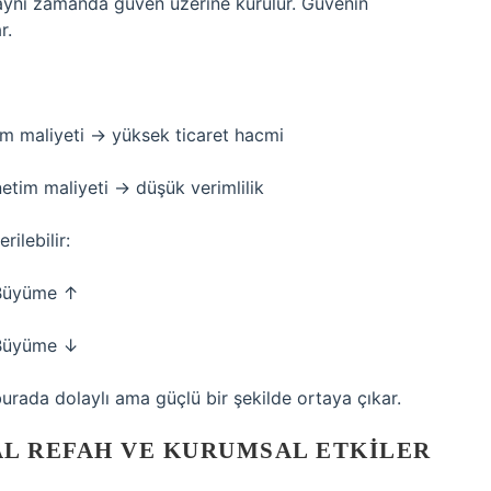
; aynı zamanda güven üzerine kurulur. Güvenin
r.
m maliyeti → yüksek ticaret hacmi
im maliyeti → düşük verimlilik
rilebilir:
 Büyüme ↑
 Büyüme ↓
urada dolaylı ama güçlü bir şekilde ortaya çıkar.
L REFAH VE KURUMSAL ETKILER