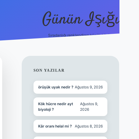
Günün Işığı
Sıradanlığı renklendiren küçük bilgiler.
grand opera bet giriş
SIDEBAR
SON YAZILAR
örüşük uyak nedir ?
Ağustos 9, 2026
Kök hücre nedir ayt
Ağustos 9,
biyoloji ?
2026
Kâr oranı helal mi ?
Ağustos 8, 2026