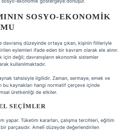
bir sosyo-ekonomik göstergeye dönüşür.
MININ SOSYO-EKONOMIK
UMU
e davranış düzeyinde ortaya çıkan, kişinin fiilleriyle
dirilen eylemleri ifade eden bir kavram olarak ele alınır.
 için değil; davranışların ekonomik sistemler
arak kullanılmaktadır.
ynak tahsisiyle ilgilidir. Zaman, sermaye, emek ve
rin bu kaynakları hangi normatif çerçeve içinde
msal üretkenliği de etkiler.
SEL SEÇIMLER
m yapar. Tüketim kararları, çalışma tercihleri, eğitim
 bir parçasıdır. Amelî düzeyde değerlendirilen