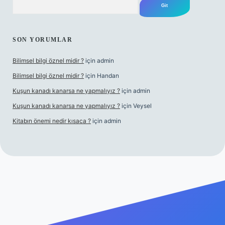
SON YORUMLAR
Bilimsel bilgi öznel midir ?
için
admin
Bilimsel bilgi öznel midir ?
için
Handan
Kuşun kanadı kanarsa ne yapmalıyız ?
için
admin
Kuşun kanadı kanarsa ne yapmalıyız ?
için
Veysel
Kitabın önemi nedir kısaca ?
için
admin
ra bet giriş