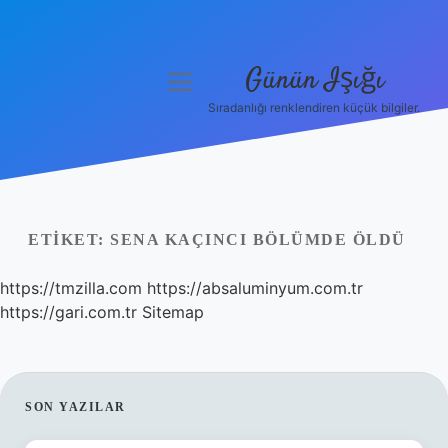
Günün Işığı
menüyü
aç
Sıradanlığı renklendiren küçük bilgiler.
Anasayfa
Gizlilik Politikası
Yasal Uyarı
ETIKET:
SENA KAÇINCI BÖLÜMDE ÖLDÜ
Hakkımızda
https://tmzilla.com
https://absaluminyum.com.tr
https://gari.com.tr
Sitemap
SIDEBAR
SON YAZILAR