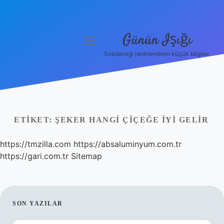
Günün Işığı
menüyü
aç
Sıradanlığı renklendiren küçük bilgiler.
Anasayfa
Gizlilik Politikası
Yasal Uyarı
ETIKET:
ŞEKER HANGI ÇIÇEĞE IYI GELIR
Hakkımızda
https://tmzilla.com
https://absaluminyum.com.tr
https://gari.com.tr
Sitemap
SIDEBAR
SON YAZILAR