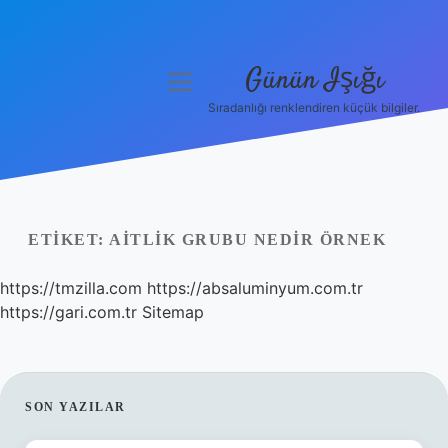
Günün Işığı
menüyü
aç
Sıradanlığı renklendiren küçük bilgiler.
Anasayfa
Gizlilik Politikası
Yasal Uyarı
ETIKET:
AITLIK GRUBU NEDIR ÖRNEK
Hakkımızda
https://tmzilla.com
https://absaluminyum.com.tr
https://gari.com.tr
Sitemap
SIDEBAR
SON YAZILAR