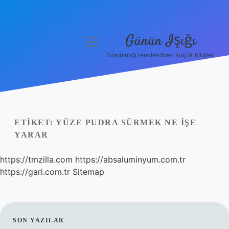
Günün Işığı
menüyü
aç
Sıradanlığı renklendiren küçük bilgiler.
Anasayfa
Gizlilik Politikası
Yasal Uyarı
ETIKET:
YÜZE PUDRA SÜRMEK NE IŞE
YARAR
Hakkımızda
https://tmzilla.com
https://absaluminyum.com.tr
https://gari.com.tr
Sitemap
SIDEBAR
SON YAZILAR