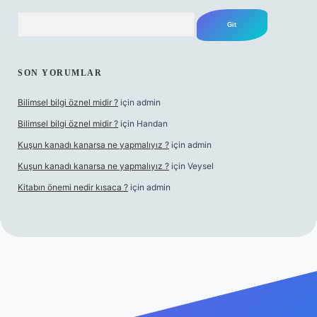
Arama
SON YORUMLAR
Bilimsel bilgi öznel midir ?
için
admin
Bilimsel bilgi öznel midir ?
için
Handan
Kuşun kanadı kanarsa ne yapmalıyız ?
için
admin
Kuşun kanadı kanarsa ne yapmalıyız ?
için
Veysel
Kitabın önemi nedir kısaca ?
için
admin
et giriş