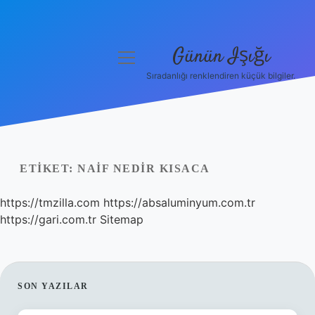
Günün Işığı
menüyü
aç
Sıradanlığı renklendiren küçük bilgiler.
Anasayfa
Gizlilik Politikası
Yasal Uyarı
ETIKET:
NAIF NEDIR KISACA
Hakkımızda
https://tmzilla.com
https://absaluminyum.com.tr
https://gari.com.tr
Sitemap
SIDEBAR
SON YAZILAR