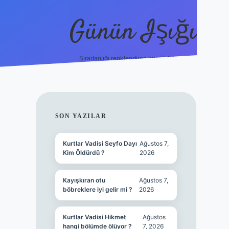
Günün Işığı
Sıradanlığı renklendiren küçük bilgiler.
grand opera bet gi
SIDEBAR
SON YAZILAR
Kurtlar Vadisi Seyfo Dayı
Ağustos 7,
Kim Öldürdü ?
2026
Kayışkıran otu
Ağustos 7,
böbreklere iyi gelir mi ?
2026
Kurtlar Vadisi Hikmet
Ağustos
hangi bölümde ölüyor ?
7, 2026