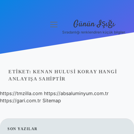
Günün Işığı
menüyü
aç
Sıradanlığı renklendiren küçük bilgiler.
Anasayfa
Gizlilik Politikası
Yasal Uyarı
ETIKET:
KENAN HULUSI KORAY HANGI
ANLAYIŞA SAHIPTIR
Hakkımızda
https://tmzilla.com
https://absaluminyum.com.tr
https://gari.com.tr
Sitemap
SIDEBAR
SON YAZILAR