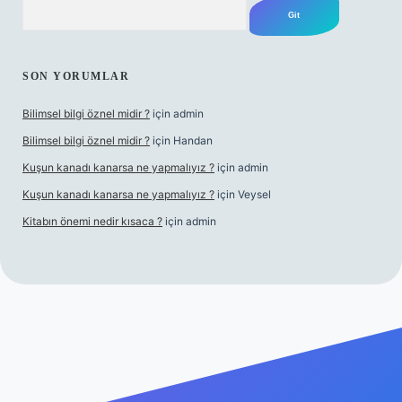
Arama
SON YORUMLAR
Bilimsel bilgi öznel midir ?
için
admin
Bilimsel bilgi öznel midir ?
için
Handan
Kuşun kanadı kanarsa ne yapmalıyız ?
için
admin
Kuşun kanadı kanarsa ne yapmalıyız ?
için
Veysel
Kitabın önemi nedir kısaca ?
için
admin
bet giriş