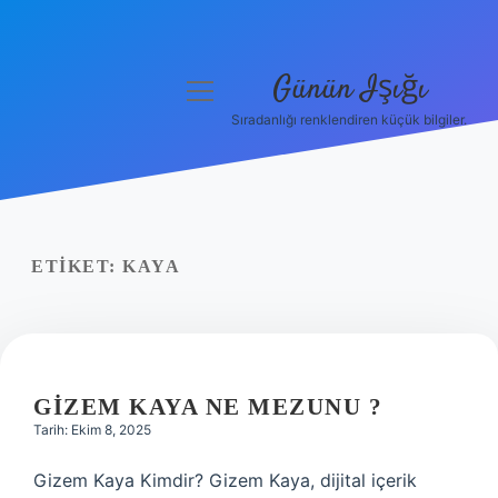
Günün Işığı
menüyü
aç
Sıradanlığı renklendiren küçük bilgiler.
Anasayfa
Gizlilik Politikası
Yasal Uyarı
ETIKET:
KAYA
Hakkımızda
GIZEM KAYA NE MEZUNU ?
Tarih: Ekim 8, 2025
Gizem Kaya Kimdir? Gizem Kaya, dijital içerik