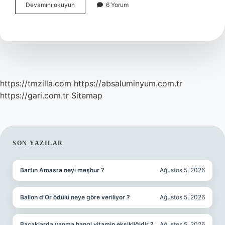
Gizem
Devamını okuyun
6 Yorum
Kaya
ne
mezunu
?
https://tmzilla.com
https://absaluminyum.com.tr
https://gari.com.tr
Sitemap
SIDEBAR
SON YAZILAR
Bartın Amasra neyi meşhur ?
Ağustos 5, 2026
Ballon d’Or ödülü neye göre veriliyor ?
Ağustos 5, 2026
Bacaklarda yanma hangi vitamin eksikliğidir ?
Ağustos 5, 2026