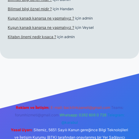
Bilimsel bilgi öznel midir ?
için
Handan
Kuşun kanadı kanarsa ne yapmalıyız ?
için
admin
Kuşun kanadı kanarsa ne yapmalıyız ?
için
Veysel
Kitabın önemi nedir kısaca ?
için
admin
ra bet giriş
Reklam ve İletişim:
E-mail:
backlinkpaneli@gmail.com
Teams:
forumhizmeti@gmail.com
Whatsapp: 0262 606 0 726
Telegram:
@karabul
Yasal Uyarı:
Sitemiz, 5651 Sayılı Kanun gereğince Bilgi Teknolojileri
ve İletişim Kurumu (BTK) tarafından onaylanmış bir Yer Sağlayıcı