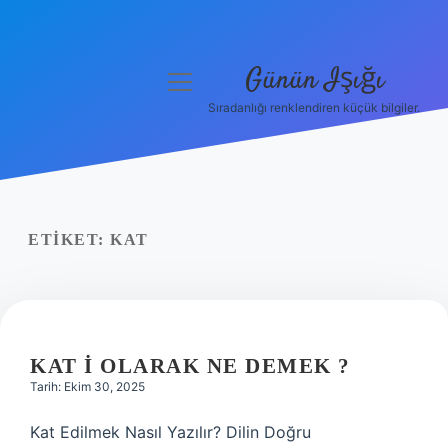
Günün Işığı
menüyü
aç
Sıradanlığı renklendiren küçük bilgiler.
Anasayfa
Gizlilik Politikası
Yasal Uyarı
ETIKET:
KAT
Hakkımızda
KAT I OLARAK NE DEMEK ?
Tarih: Ekim 30, 2025
Kat Edilmek Nasıl Yazılır? Dilin Doğru