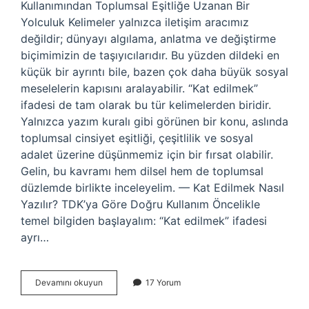
Kullanımından Toplumsal Eşitliğe Uzanan Bir
Yolculuk Kelimeler yalnızca iletişim aracımız
değildir; dünyayı algılama, anlatma ve değiştirme
biçimimizin de taşıyıcılarıdır. Bu yüzden dildeki en
küçük bir ayrıntı bile, bazen çok daha büyük sosyal
meselelerin kapısını aralayabilir. “Kat edilmek”
ifadesi de tam olarak bu tür kelimelerden biridir.
Yalnızca yazım kuralı gibi görünen bir konu, aslında
toplumsal cinsiyet eşitliği, çeşitlilik ve sosyal
adalet üzerine düşünmemiz için bir fırsat olabilir.
Gelin, bu kavramı hem dilsel hem de toplumsal
düzlemde birlikte inceleyelim. — Kat Edilmek Nasıl
Yazılır? TDK’ya Göre Doğru Kullanım Öncelikle
temel bilgiden başlayalım: “Kat edilmek” ifadesi
ayrı…
Kat
Devamını okuyun
17 Yorum
i
olarak