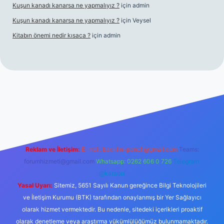
Kuşun kanadı kanarsa ne yapmalıyız ?
için
admin
Kuşun kanadı kanarsa ne yapmalıyız ?
için
Veysel
Kitabın önemi nedir kısaca ?
için
admin
bet giriş
Reklam ve İletişim:
E-mail:
backlinkpaneli@gmail.com
Teams:
forumhizmeti@gmail.com
Whatsapp: 0262 606 0 726
Telegram:
@karabul
Yasal Uyarı:
Sitemiz, 5651 Sayılı Kanun gereğince Bilgi Teknolojileri
ve İletişim Kurumu (BTK) tarafından onaylanmış bir Yer Sağlayıcı
olarak hizmet vermektedir. Bu nedenle, sitedeki içerikleri proaktif
olarak denetleme veya araştırma yükümlülüğümüz bulunmamaktadır.