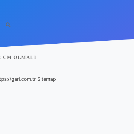
Ç CM OLMALI
tps://gari.com.tr
Sitemap