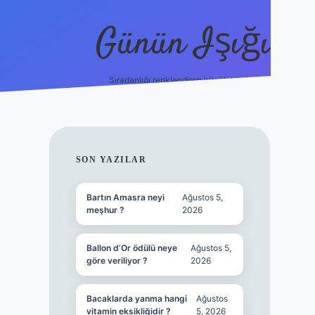
Günün Işığı
Sıradanlığı renklendiren küçük bilgiler.
grand opera bet gir
SIDEBAR
SON YAZILAR
Bartın Amasra neyi
Ağustos 5,
meşhur ?
2026
Ballon d’Or ödülü neye
Ağustos 5,
göre veriliyor ?
2026
Bacaklarda yanma hangi
Ağustos
vitamin eksikliğidir ?
5, 2026