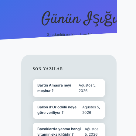
Günün Işığı
Sıradanlığı renklendiren küçük bilgiler.
grand opera bet g
SIDEBAR
SON YAZILAR
Bartın Amasra neyi
Ağustos 5,
meşhur ?
2026
Ballon d’Or ödülü neye
Ağustos 5,
göre veriliyor ?
2026
Bacaklarda yanma hangi
Ağustos
vitamin eksikliğidir ?
5, 2026