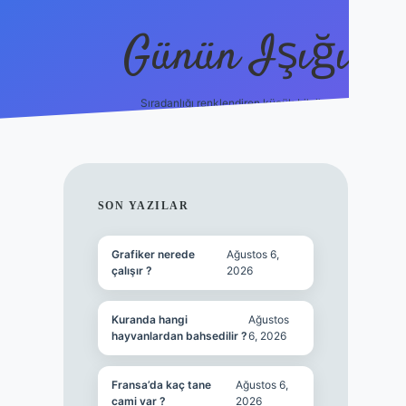
Günün Işığı
Sıradanlığı renklendiren küçük bilgiler.
grand opera bet giriş
SIDEBAR
SON YAZILAR
Grafiker nerede
Ağustos 6,
çalışır ?
2026
Kuranda hangi
Ağustos
hayvanlardan bahsedilir ?
6, 2026
Fransa’da kaç tane
Ağustos 6,
cami var ?
2026