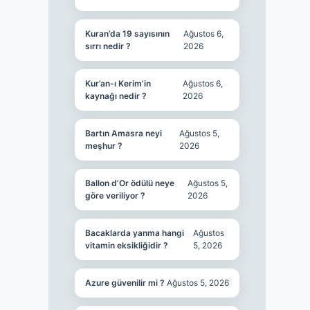
Kuran’da 19 sayısının
Ağustos 6,
sırrı nedir ?
2026
Kur’an-ı Kerim’in
Ağustos 6,
kaynağı nedir ?
2026
Bartın Amasra neyi
Ağustos 5,
meşhur ?
2026
Ballon d’Or ödülü neye
Ağustos 5,
göre veriliyor ?
2026
Bacaklarda yanma hangi
Ağustos
vitamin eksikliğidir ?
5, 2026
Azure güvenilir mi ?
Ağustos 5, 2026