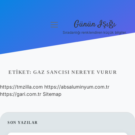
Günün Işığı
menüyü
aç
Sıradanlığı renklendiren küçük bilgiler.
Anasayfa
Gizlilik Politikası
Yasal Uyarı
ETIKET:
GAZ SANCISI NEREYE VURUR
Hakkımızda
https://tmzilla.com
https://absaluminyum.com.tr
https://gari.com.tr
Sitemap
SIDEBAR
SON YAZILAR