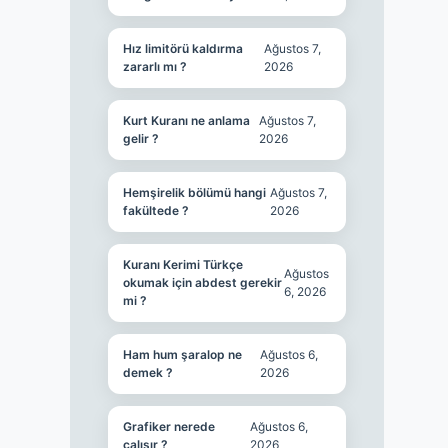
Hız limitörü kaldırma
Ağustos 7,
zararlı mı ?
2026
Kurt Kuranı ne anlama
Ağustos 7,
gelir ?
2026
Hemşirelik bölümü hangi
Ağustos 7,
fakültede ?
2026
Kuranı Kerimi Türkçe
Ağustos
okumak için abdest gerekir
6, 2026
mi ?
Ham hum şaralop ne
Ağustos 6,
demek ?
2026
Grafiker nerede
Ağustos 6,
çalışır ?
2026