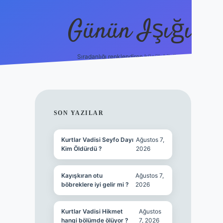
Günün Işığı
Sıradanlığı renklendiren küçük bilgiler.
grand opera bet gir
SIDEBAR
SON YAZILAR
Kurtlar Vadisi Seyfo Dayı
Ağustos 7,
Kim Öldürdü ?
2026
Kayışkıran otu
Ağustos 7,
böbreklere iyi gelir mi ?
2026
Kurtlar Vadisi Hikmet
Ağustos
hangi bölümde ölüyor ?
7, 2026