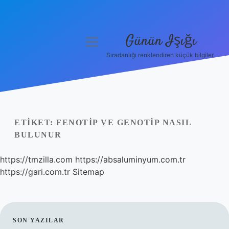
Günün Işığı
menüyü
aç
Sıradanlığı renklendiren küçük bilgiler.
Anasayfa
Gizlilik Politikası
Yasal Uyarı
ETIKET:
FENOTIP VE GENOTIP NASIL
BULUNUR
Hakkımızda
https://tmzilla.com
https://absaluminyum.com.tr
https://gari.com.tr
Sitemap
SIDEBAR
SON YAZILAR