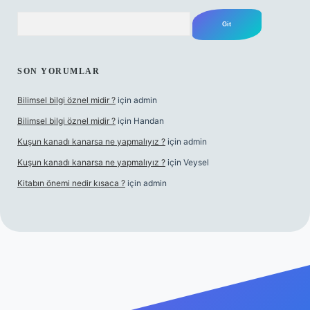
Arama
SON YORUMLAR
Bilimsel bilgi öznel midir ?
için
admin
Bilimsel bilgi öznel midir ?
için
Handan
Kuşun kanadı kanarsa ne yapmalıyız ?
için
admin
Kuşun kanadı kanarsa ne yapmalıyız ?
için
Veysel
Kitabın önemi nedir kısaca ?
için
admin
ra bet giriş