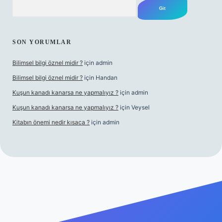
Arama
SON YORUMLAR
Bilimsel bilgi öznel midir ?
için
admin
Bilimsel bilgi öznel midir ?
için
Handan
Kuşun kanadı kanarsa ne yapmalıyız ?
için
admin
Kuşun kanadı kanarsa ne yapmalıyız ?
için
Veysel
Kitabın önemi nedir kısaca ?
için
admin
bet giriş