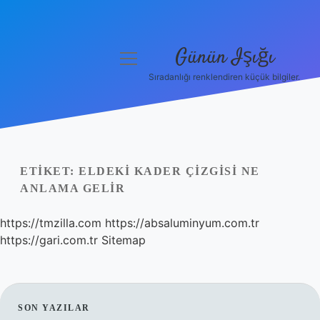
Günün Işığı
menüyü
aç
Sıradanlığı renklendiren küçük bilgiler.
Anasayfa
Gizlilik Politikası
Yasal Uyarı
ETIKET:
ELDEKI KADER ÇIZGISI NE
ANLAMA GELIR
Hakkımızda
https://tmzilla.com
https://absaluminyum.com.tr
https://gari.com.tr
Sitemap
SIDEBAR
SON YAZILAR