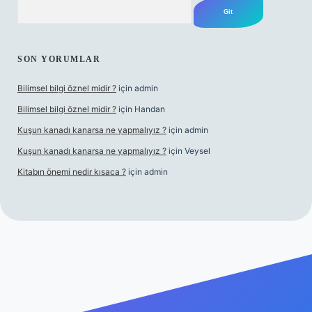
Arama
SON YORUMLAR
Bilimsel bilgi öznel midir ?
için
admin
Bilimsel bilgi öznel midir ?
için
Handan
Kuşun kanadı kanarsa ne yapmalıyız ?
için
admin
Kuşun kanadı kanarsa ne yapmalıyız ?
için
Veysel
Kitabın önemi nedir kısaca ?
için
admin
ra bet giriş