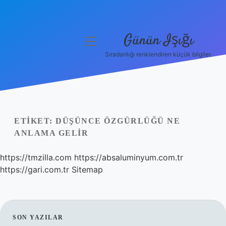
Günün Işığı
menüyü
aç
Sıradanlığı renklendiren küçük bilgiler.
Anasayfa
Gizlilik Politikası
Yasal Uyarı
ETIKET:
DÜŞÜNCE ÖZGÜRLÜĞÜ NE
ANLAMA GELIR
Hakkımızda
https://tmzilla.com
https://absaluminyum.com.tr
https://gari.com.tr
Sitemap
SIDEBAR
SON YAZILAR