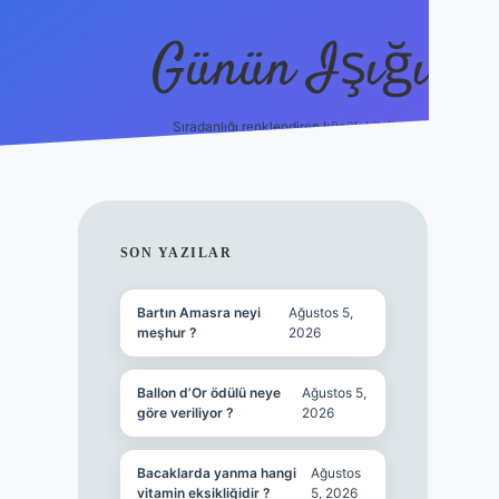
Günün Işığı
Sıradanlığı renklendiren küçük bilgiler.
grand opera bet gir
SIDEBAR
SON YAZILAR
Bartın Amasra neyi
Ağustos 5,
meşhur ?
2026
Ballon d’Or ödülü neye
Ağustos 5,
göre veriliyor ?
2026
Bacaklarda yanma hangi
Ağustos
vitamin eksikliğidir ?
5, 2026