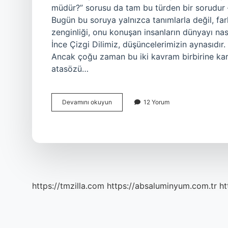
müdür?” sorusu da tam bu türden bir sorudur —
Bugün bu soruya yalnızca tanımlarla değil, far
zenginliği, onu konuşan insanların dünyayı na
İnce Çizgi Dilimiz, düşüncelerimizin aynasıdır.
Ancak çoğu zaman bu iki kavram birbirine karış
atasözü…
Deyim
Devamını okuyun
12 Yorum
atasözü
müdür
?
https://tmzilla.com
https://absaluminyum.com.tr
ht