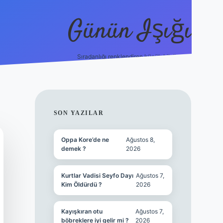
Günün Işığı
Sıradanlığı renklendiren küçük bilgiler.
grand opera bet gi
SIDEBAR
SON YAZILAR
Oppa Kore’de ne
Ağustos 8,
demek ?
2026
Kurtlar Vadisi Seyfo Dayı
Ağustos 7,
Kim Öldürdü ?
2026
Kayışkıran otu
Ağustos 7,
böbreklere iyi gelir mi ?
2026