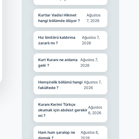
Kurtlar Vadisi Hikmet
Ağustos
hangi bölümde ölüyor ?
7, 2026
Hız limitörü kaldırma
Ağustos 7,
zararlı mı ?
2026
Kurt Kuranı ne anlama
Ağustos 7,
gelir ?
2026
Hemşirelik bölümü hangi
Ağustos 7,
fakültede ?
2026
Kuranı Kerimi Türkçe
Ağustos
okumak için abdest gerekir
6, 2026
mi ?
Ham hum şaralop ne
Ağustos 6,
demek ?
2026