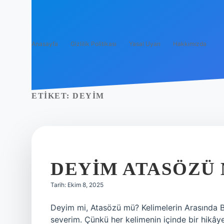
Anasayfa
Gizlilik Politikası
Yasal Uyarı
Hakkımızda
ETIKET:
DEYIM
DEYIM ATASÖZÜ
Tarih: Ekim 8, 2025
Deyim mi, Atasözü mü? Kelimelerin Arasında Bi
severim. Çünkü her kelimenin içinde bir hikâye