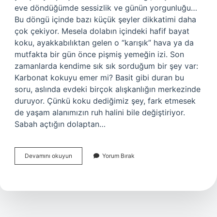
eve döndüğümde sessizlik ve günün yorgunluğu…
Bu döngü içinde bazı küçük şeyler dikkatimi daha
çok çekiyor. Mesela dolabın içindeki hafif bayat
koku, ayakkabılıktan gelen o “karışık” hava ya da
mutfakta bir gün önce pişmiş yemeğin izi. Son
zamanlarda kendime sık sık sorduğum bir şey var:
Karbonat kokuyu emer mi? Basit gibi duran bu
soru, aslında evdeki birçok alışkanlığın merkezinde
duruyor. Çünkü koku dediğimiz şey, fark etmesek
de yaşam alanımızın ruh halini bile değiştiriyor.
Sabah açtığın dolaptan…
Karbonat
Devamını okuyun
Yorum Bırak
kokuyu
emer
mi
?