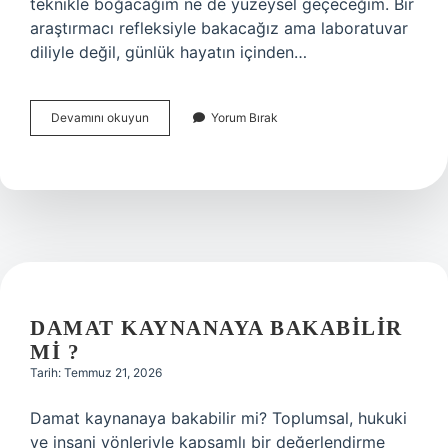
teknikle boğacağım ne de yüzeysel geçeceğim. Bir
araştırmacı refleksiyle bakacağız ama laboratuvar
diliyle değil, günlük hayatın içinden…
Orijinal
Devamını okuyun
Yorum Bırak
parça
fark
bedeli
nedir
?
DAMAT KAYNANAYA BAKABILIR
MI ?
Tarih: Temmuz 21, 2026
Damat kaynanaya bakabilir mi? Toplumsal, hukuki
ve insani yönleriyle kapsamlı bir değerlendirme