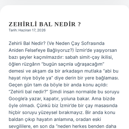
ZEHIRLI BAL NEDIR ?
Tarih: Haziran 17, 2026
Zehirli Bal Nedir? (Ve Neden Çay Sofrasında
Aniden Felsefeye Bağlıyoruz?) İzmir’de yaşıyorsan
bazı şeyler kaçınılmazdır: sabah simit-çay ikilisi,
öğlen rüzgârın “bugün saçınla uğraşacağım”
demesi ve akşam da bir arkadaşın mutlaka “abi bu
hayat niye böyle ya” diye derin bir yere bağlaması.
Geçen gün tam da böyle bir anda konu açıldı:
“Zehirli bal nedir?” Şimdi insan normalde bu soruyu
Google’a yazar, kapatır, yoluna bakar. Ama bizde
öyle olmadı. Çünkü biz İzmir’de bir çay masasında
hiçbir soruyu yüzeysel bırakmayız. Bir anda konu
baldan çıkıp hayatın anlamına, oradan eski
sevgililere, en son da “neden herkes benden daha