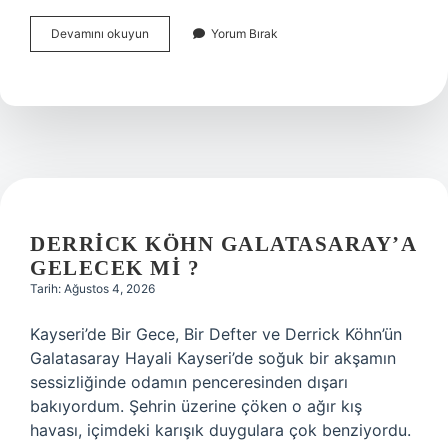
Galatasaray’da
Devamını okuyun
Yorum Bırak
oynayan
Bosnalı
futbolcu
kimdir
?
DERRICK KÖHN GALATASARAY’A
GELECEK MI ?
Tarih: Ağustos 4, 2026
Kayseri’de Bir Gece, Bir Defter ve Derrick Köhn’ün
Galatasaray Hayali Kayseri’de soğuk bir akşamın
sessizliğinde odamın penceresinden dışarı
bakıyordum. Şehrin üzerine çöken o ağır kış
havası, içimdeki karışık duygulara çok benziyordu.