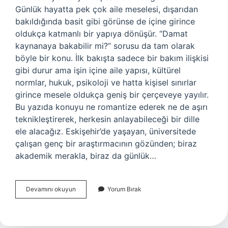
Günlük hayatta pek çok aile meselesi, dışarıdan
bakıldığında basit gibi görünse de içine girince
oldukça katmanlı bir yapıya dönüşür. “Damat
kaynanaya bakabilir mi?” sorusu da tam olarak
böyle bir konu. İlk bakışta sadece bir bakım ilişkisi
gibi durur ama işin içine aile yapısı, kültürel
normlar, hukuk, psikoloji ve hatta kişisel sınırlar
girince mesele oldukça geniş bir çerçeveye yayılır.
Bu yazıda konuyu ne romantize ederek ne de aşırı
teknikleştirerek, herkesin anlayabileceği bir dille
ele alacağız. Eskişehir’de yaşayan, üniversitede
çalışan genç bir araştırmacının gözünden; biraz
akademik merakla, biraz da günlük…
Damat
Devamını okuyun
Yorum Bırak
kaynanaya
bakabilir
mi
?