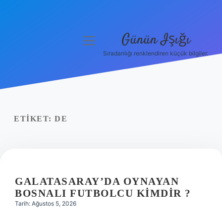
Günün Işığı
menüyü
aç
Sıradanlığı renklendiren küçük bilgiler.
Anasayfa
Gizlilik Politikası
Yasal Uyarı
ETIKET:
DE
Hakkımızda
GALATASARAY’DA OYNAYAN
BOSNALI FUTBOLCU KIMDIR ?
Tarih: Ağustos 5, 2026