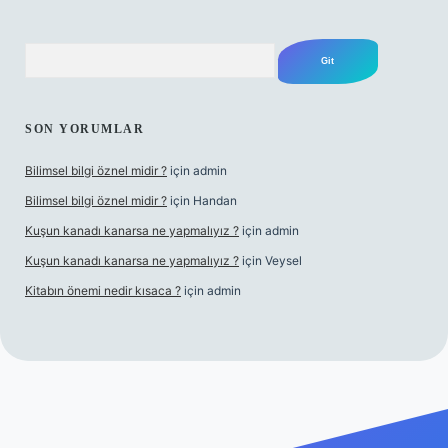
Arama
SON YORUMLAR
Bilimsel bilgi öznel midir ?
için
admin
Bilimsel bilgi öznel midir ?
için
Handan
Kuşun kanadı kanarsa ne yapmalıyız ?
için
admin
Kuşun kanadı kanarsa ne yapmalıyız ?
için
Veysel
Kitabın önemi nedir kısaca ?
için
admin
rand opera bet giriş