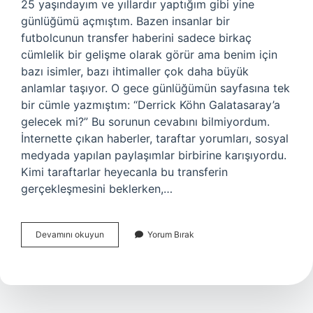
25 yaşındayım ve yıllardır yaptığım gibi yine
günlüğümü açmıştım. Bazen insanlar bir
futbolcunun transfer haberini sadece birkaç
cümlelik bir gelişme olarak görür ama benim için
bazı isimler, bazı ihtimaller çok daha büyük
anlamlar taşıyor. O gece günlüğümün sayfasına tek
bir cümle yazmıştım: “Derrick Köhn Galatasaray’a
gelecek mi?” Bu sorunun cevabını bilmiyordum.
İnternette çıkan haberler, taraftar yorumları, sosyal
medyada yapılan paylaşımlar birbirine karışıyordu.
Kimi taraftarlar heyecanla bu transferin
gerçekleşmesini beklerken,…
Derrick
Devamını okuyun
Yorum Bırak
Köhn
Galatasaray’a
gelecek
mi
?