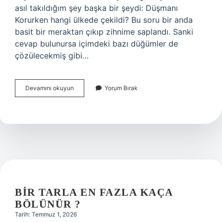
asıl takıldığım şey başka bir şeydi: Düşmanı
Korurken hangi ülkede çekildi? Bu soru bir anda
basit bir meraktan çıkıp zihnime saplandı. Sanki
cevap bulunursa içimdeki bazı düğümler de
çözülecekmiş gibi…
Düşmanı
Devamını okuyun
Yorum Bırak
Korurken
hangi
ülkede
çekildi
?
BIR TARLA EN FAZLA KAÇA
BÖLÜNÜR ?
Tarih: Temmuz 1, 2026