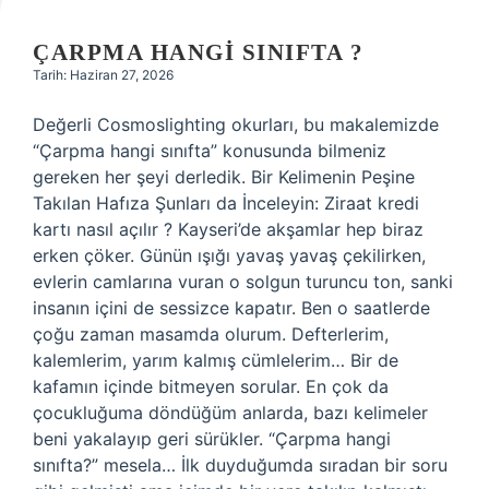
ÇARPMA HANGI SINIFTA ?
Tarih: Haziran 27, 2026
Değerli Cosmoslighting okurları, bu makalemizde
“Çarpma hangi sınıfta” konusunda bilmeniz
gereken her şeyi derledik. Bir Kelimenin Peşine
Takılan Hafıza Şunları da İnceleyin: Ziraat kredi
kartı nasıl açılır ? Kayseri’de akşamlar hep biraz
erken çöker. Günün ışığı yavaş yavaş çekilirken,
evlerin camlarına vuran o solgun turuncu ton, sanki
insanın içini de sessizce kapatır. Ben o saatlerde
çoğu zaman masamda olurum. Defterlerim,
kalemlerim, yarım kalmış cümlelerim… Bir de
kafamın içinde bitmeyen sorular. En çok da
çocukluğuma döndüğüm anlarda, bazı kelimeler
beni yakalayıp geri sürükler. “Çarpma hangi
sınıfta?” mesela… İlk duyduğumda sıradan bir soru