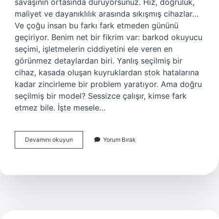
savaşının ortasında duruyorsunuz. Hız, doğruluk,
maliyet ve dayanıklılık arasında sıkışmış cihazlar…
Ve çoğu insan bu farkı fark etmeden gününü
geçiriyor. Benim net bir fikrim var: barkod okuyucu
seçimi, işletmelerin ciddiyetini ele veren en
görünmez detaylardan biri. Yanlış seçilmiş bir
cihaz, kasada oluşan kuyruklardan stok hatalarına
kadar zincirleme bir problem yaratıyor. Ama doğru
seçilmiş bir model? Sessizce çalışır, kimse fark
etmez bile. İşte mesele…
Barkod
Devamını okuyun
Yorum Bırak
okuyucu
çeşitleri
nelerdir
?