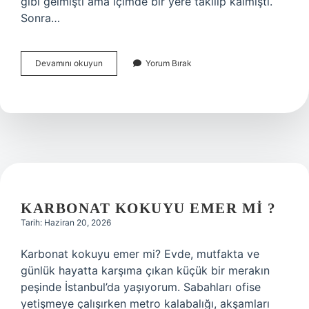
gibi gelmişti ama içimde bir yere takılıp kalmıştı.
Sonra…
Çarpma
Devamını okuyun
Yorum Bırak
hangi
sınıfta
?
KARBONAT KOKUYU EMER MI ?
Tarih: Haziran 20, 2026
Karbonat kokuyu emer mi? Evde, mutfakta ve
günlük hayatta karşıma çıkan küçük bir merakın
peşinde İstanbul’da yaşıyorum. Sabahları ofise
yetişmeye çalışırken metro kalabalığı, akşamları