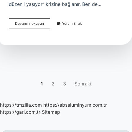
düzenli yaşıyor” krizine bağlanır. Ben de…
Zehirli
Devamını okuyun
Yorum Bırak
bal
nedir
?
YAZI
1
2
3
Sonraki
SAYFALAMASI
https://tmzilla.com
https://absaluminyum.com.tr
https://gari.com.tr
Sitemap