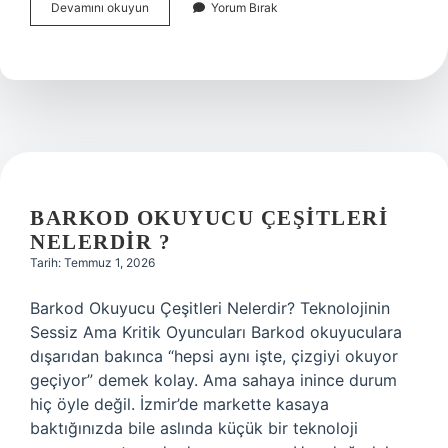
Bir
Devamını okuyun
Yorum Bırak
tarla
en
fazla
kaça
bölünür
?
BARKOD OKUYUCU ÇEŞITLERI
NELERDIR ?
Tarih: Temmuz 1, 2026
Barkod Okuyucu Çeşitleri Nelerdir? Teknolojinin
Sessiz Ama Kritik Oyuncuları Barkod okuyuculara
dışarıdan bakınca “hepsi aynı işte, çizgiyi okuyor
geçiyor” demek kolay. Ama sahaya inince durum
hiç öyle değil. İzmir’de markette kasaya
baktığınızda bile aslında küçük bir teknoloji