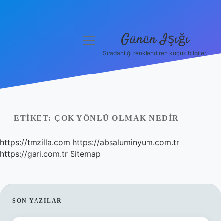
Günün Işığı
menüyü
aç
Sıradanlığı renklendiren küçük bilgiler.
Anasayfa
Gizlilik Politikası
Yasal Uyarı
ETIKET:
ÇOK YÖNLÜ OLMAK NEDIR
Hakkımızda
https://tmzilla.com
https://absaluminyum.com.tr
https://gari.com.tr
Sitemap
SIDEBAR
SON YAZILAR