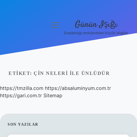
Günün Işığı
menüyü
aç
Sıradanlığı renklendiren küçük bilgiler.
Anasayfa
Gizlilik Politikası
Yasal Uyarı
ETIKET:
ÇIN NELERI ILE ÜNLÜDÜR
Hakkımızda
https://tmzilla.com
https://absaluminyum.com.tr
https://gari.com.tr
Sitemap
SIDEBAR
SON YAZILAR