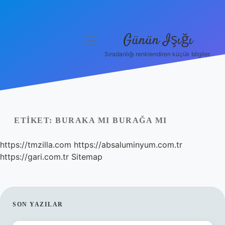
Günün Işığı
menüyü
aç
Sıradanlığı renklendiren küçük bilgiler.
Anasayfa
Gizlilik Politikası
Yasal Uyarı
ETIKET:
BURAKA MI BURAĞA MI
Hakkımızda
https://tmzilla.com
https://absaluminyum.com.tr
https://gari.com.tr
Sitemap
SIDEBAR
SON YAZILAR