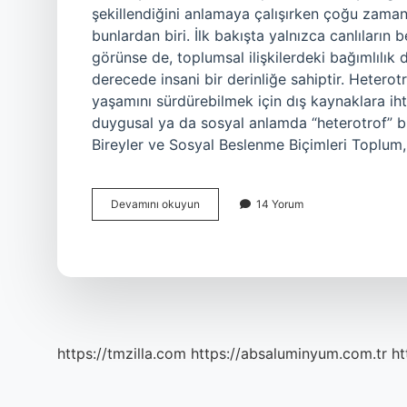
şekillendiğini anlamaya çalışırken çoğu zaman
bunlardan biri. İlk bakışta yalnızca canlıların 
görünse de, toplumsal ilişkilerdeki bağımlılı
derecede insani bir derinliğe sahiptir. Heterot
yaşamını sürdürebilmek için dış kaynaklara ih
duygusal ya da sosyal anlamda “heterotrof” b
Bireyler ve Sosyal Beslenme Biçimleri Toplum,
Heterotrof
Devamını okuyun
14 Yorum
ne
demek
biyoloji
?
https://tmzilla.com
https://absaluminyum.com.tr
ht