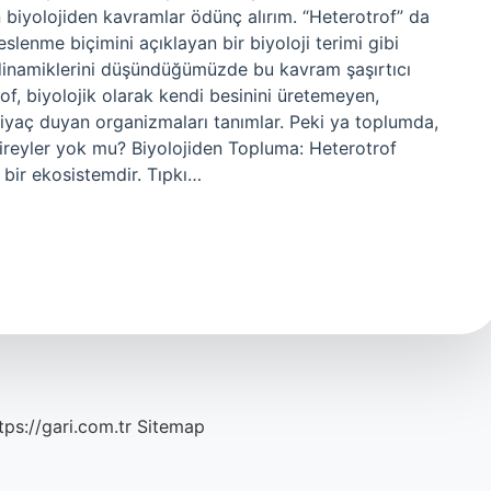
 biyolojiden kavramlar ödünç alırım. “Heterotrof” da
beslenme biçimini açıklayan bir biyoloji terimi gibi
k dinamiklerini düşündüğümüzde bu kavram şaşırtıcı
rof, biyolojik olarak kendi besinini üretemeyen,
tiyaç duyan organizmaları tanımlar. Peki ya toplumda,
ireyler yok mu? Biyolojiden Topluma: Heterotrof
 bir ekosistemdir. Tıpkı…
tps://gari.com.tr
Sitemap