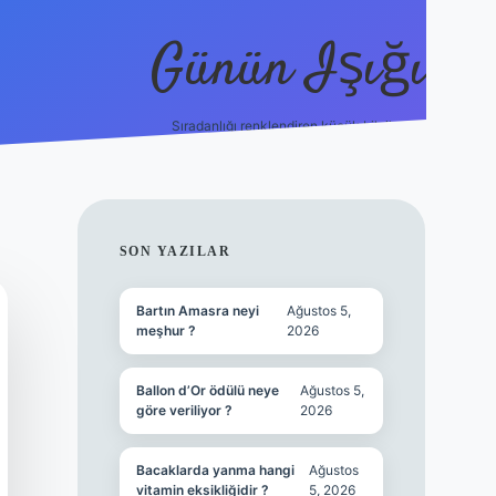
Günün Işığı
Sıradanlığı renklendiren küçük bilgiler.
grand opera bet giriş
SIDEBAR
SON YAZILAR
Bartın Amasra neyi
Ağustos 5,
meşhur ?
2026
Ballon d’Or ödülü neye
Ağustos 5,
göre veriliyor ?
2026
Bacaklarda yanma hangi
Ağustos
vitamin eksikliğidir ?
5, 2026