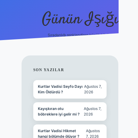
Günün Işığı
Sıradanlığı renklendiren küçük bilgiler.
grand opera bet giriş
SIDEBAR
SON YAZILAR
Kurtlar Vadisi Seyfo Dayı
Ağustos 7,
Kim Öldürdü ?
2026
Kayışkıran otu
Ağustos 7,
böbreklere iyi gelir mi ?
2026
Kurtlar Vadisi Hikmet
Ağustos
hangi bölümde ölüyor ?
7, 2026