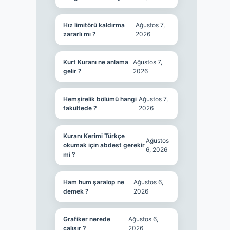
Hız limitörü kaldırma
Ağustos 7,
zararlı mı ?
2026
Kurt Kuranı ne anlama
Ağustos 7,
gelir ?
2026
Hemşirelik bölümü hangi
Ağustos 7,
fakültede ?
2026
Kuranı Kerimi Türkçe
Ağustos
okumak için abdest gerekir
6, 2026
mi ?
Ham hum şaralop ne
Ağustos 6,
demek ?
2026
Grafiker nerede
Ağustos 6,
çalışır ?
2026