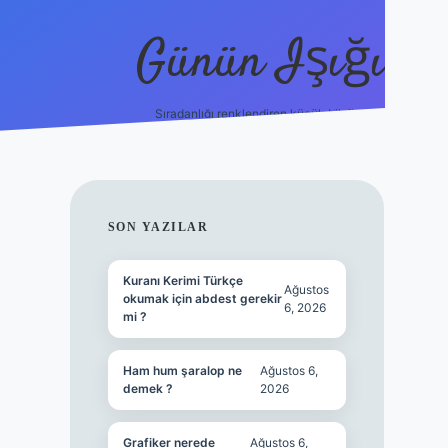
Günün Işığı
Sıradanlığı renklendiren küçük bilgiler.
grand opera bet gi
SIDEBAR
SON YAZILAR
Kuranı Kerimi Türkçe
Ağustos
okumak için abdest gerekir
6, 2026
mi ?
Ham hum şaralop ne
Ağustos 6,
demek ?
2026
Grafiker nerede
Ağustos 6,