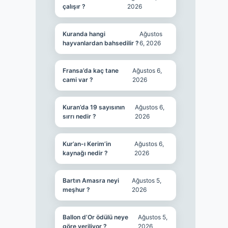
çalışır ?
2026
Kuranda hangi
Ağustos
hayvanlardan bahsedilir ?
6, 2026
Fransa’da kaç tane
Ağustos 6,
cami var ?
2026
Kuran’da 19 sayısının
Ağustos 6,
sırrı nedir ?
2026
Kur’an-ı Kerim’in
Ağustos 6,
kaynağı nedir ?
2026
Bartın Amasra neyi
Ağustos 5,
meşhur ?
2026
Ballon d’Or ödülü neye
Ağustos 5,
göre veriliyor ?
2026